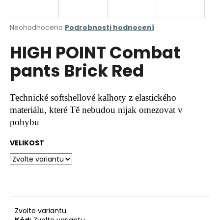
a
j
Průměrné
Neohodnoceno
Podrobnosti hodnocení
í
hodnocení
HIGH POINT Combat
produktu
t
je
?
pants Brick Red
0,0
z
5
hvězdiček.
Technické softshellové kalhoty z elastického
materiálu, které Tě nebudou nijak omezovat v
HLEDAT
pohybu
VELIKOST
D
o
p
o
r
u
Zvolte variantu
Kód:
Zvolte variantu