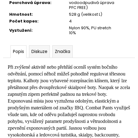
Povrchová úprava
:
vodoodpudivá úprava
PFC FREE)
Hmotnost
:
528 g (velikost L)
Počet kapes
:
4
Nylon 90%, PU stretch
Vyztužení
:
10%
Popis
Diskuze
Značka
Při zvýšené aktivitě nebo přehřátí oceníš systém bočního
odvětrání, pomocí něhož můžeš pohodlně regulovat tělesnou
teplotu. Kalhoty jsou vybavené rozepínacím klínem, který lze
přetáhnout přes dvoupřezkové skialpové boty. Naopak se zcela
zapnutým zipem perfektně padnou na trekové boty.
Exponovaná místa jsou vyztužena odolným, elastickým a
prodyšným materiálem od značky IBQ. Combat Pants využiješ
všude tam, kde od oděvu požaduješ naprostou svobodu
pohybu, vyvážený parametr prodyšnosti a větruodolnosti a
zpevnění exponovaných partií. Jasnou volbou jsou
vysokohorská a ledovcová turistika, skialpy, backcountry,