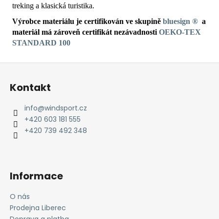
treking a klasická turistika.
Výrobce materiálu je certifikován ve skupině
bluesign ®
a
materiál má zároveň certifikát
nezávadnosti
OEKO-TEX
STANDARD 100
Z
á
Kontakt
p
a
info
@
windsport.cz
t
+420 603 181 555
í
+420 739 492 348
Informace
O nás
Prodejna Liberec
Doprava a platba