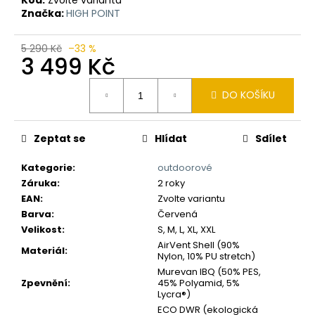
č
Značka:
HIGH POINT
u
j
e
5 290 Kč
–33 %
3 499 Kč
m
e
Měrná
DO KOŠÍKU
cena:
Zeptat se
Hlídat
Sdílet
Kategorie
:
outdoorové
Záruka
:
2 roky
EAN
:
Zvolte variantu
Barva
:
Červená
Velikost
:
S, M, L, XL, XXL
AirVent Shell (90%
Materiál
:
Nylon, 10% PU stretch)
Murevan IBQ (50% PES,
Zpevnění
:
45% Polyamid, 5%
Lycra®)
ECO DWR (ekologická