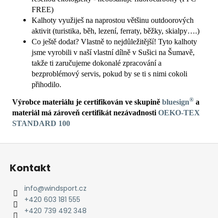
FREE)
Kalhoty využiješ na naprostou většinu outdoorových
aktivit (turistika, běh, lezení, ferraty, běžky, skialpy….)
Co ještě dodat? Vlastně to nejdůležitější! Tyto kalhoty
jsme vyrobili v naší vlastní dílně v Sušici na Šumavě,
takže ti zaručujeme dokonalé zpracování a
bezproblémový servis, pokud by se ti s nimi cokoli
přihodilo.
®
Výrobce materiálu je certifikován ve skupině
bluesign
a
materiál má zároveň certifikát nezávadnosti
OEKO-TEX
STANDARD 100
Z
á
Kontakt
p
a
info
@
windsport.cz
t
+420 603 181 555
í
+420 739 492 348