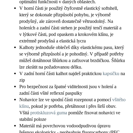
optimální funkčnosti v daných oblastech.
V horní části je použitý čtyřcestně elastický softshell,
který se dokonale přizpůsobí pohybu, je výborně
prodyšný, ale zároveň dostatečně větruodolný. Na
holeních a zadní části stehen je použitý tenčí materiál a
v lýtkové části, pod opaskem a krokovém klínu, je
extrémně prodyšná a elastická lycra
Kalhoty jednoduše oblečeš díky elastickému pasu, který
se výborně přizpůsobí a je pohodlný. V případě potřeby
můžeš dotáhnout šňůrkou a zafixovat brzdičkou. Šňůrku
lze zkrátit na požadovanou délku.
V zadní horní části kalhot najdeš praktickou
kapsičku
na
zip
Pro bezpečnost za špatné viditelnosti jsou v holení a
zadní části všité reflexní paspulky
Nohavice lze ve spodní části rozepnout a pomocí
všitého
klínu
, pokud je potřeba, přetáhnout i přes širší obuv.
Všitá
protiskluzová guma
pomůže fixovat nohavici ve
stabilní poloze
Materiál má povrchovou vodoodpudivou úpravu
řešenou ekologicky - neobsahuje fluorocarbony (PFC