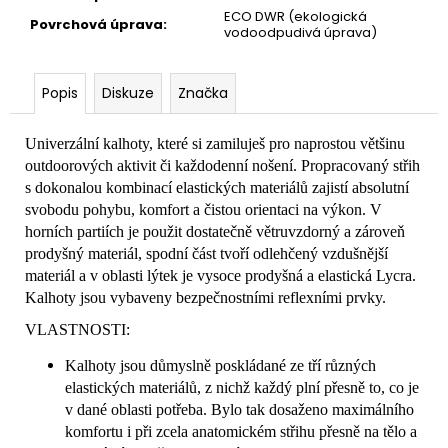
ECO DWR (ekologická
Povrchová úprava
:
vodoodpudivá úprava)
Popis
Diskuze
Značka
Univerzální kalhoty, které si zamiluješ pro naprostou většinu
outdoorových aktivit či každodenní nošení. Propracovaný střih
s dokonalou kombinací elastických materiálů zajistí absolutní
svobodu pohybu, komfort a čistou orientaci na výkon. V
horních partiích je použit dostatečně větruvzdorný a zároveň
prodyšný materiál, spodní část tvoří odlehčený vzdušnější
materiál a v oblasti lýtek je vysoce prodyšná a elastická Lycra.
Kalhoty jsou vybaveny bezpečnostními reflexními prvky.
VLASTNOSTI:
Kalhoty jsou důmyslně poskládané ze tří různých
elastických materiálů, z nichž každý plní přesně to, co je
v dané oblasti potřeba. Bylo tak dosaženo maximálního
komfortu i při zcela anatomickém střihu přesně na tělo a