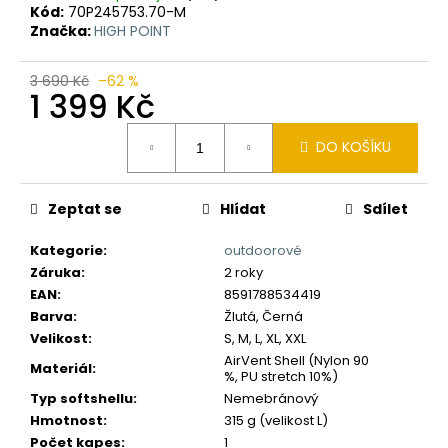
č
Kód:
70P245753.70-M
u
Značka:
HIGH POINT
j
e
3 690 Kč
–62 %
m
1 399 Kč
e
Měrná
DO KOŠÍKU
cena:
Zeptat se
Hlídat
Sdílet
Kategorie
:
outdoorové
Záruka
:
2 roky
EAN
:
8591788534419
Barva
:
Žlutá, Černá
Velikost
:
S, M, L, XL, XXL
AirVent Shell (Nylon 90
Materiál
:
%, PU stretch 10%)
Typ softshellu
:
Nemebránový
Hmotnost
:
315 g (velikost L)
Počet kapes
:
1