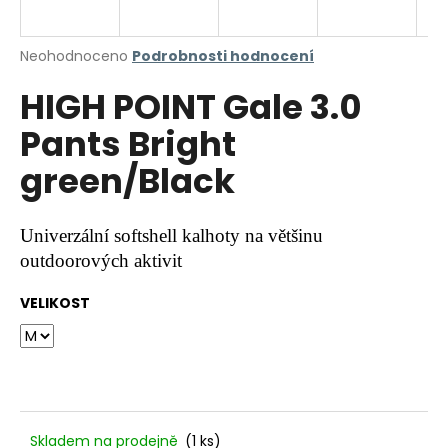
a
j
Průměrné
Neohodnoceno
Podrobnosti hodnocení
í
hodnocení
HIGH POINT Gale 3.0
produktu
t
je
?
Pants Bright
0,0
z
green/Black
5
hvězdiček.
HLEDAT
Univerzální softshell kalhoty na většinu
outdoorových aktivit
VELIKOST
D
o
p
o
r
u
Skladem na prodejně
(1 ks)