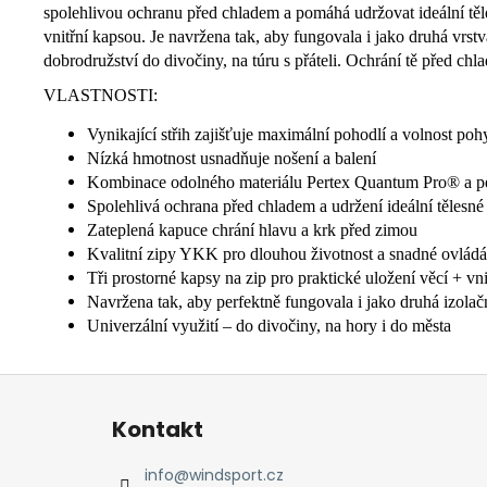
spolehlivou ochranu před chladem a pomáhá udržovat ideální těl
vnitřní kapsou. Je navržena tak, aby fungovala i jako druhá vrst
dobrodružství do divočiny, na túru s přáteli. Ochrání tě před c
VLASTNOSTI:
Vynikající střih zajišťuje maximální pohodlí a volnost po
Nízká hmotnost usnadňuje nošení a balení
Kombinace odolného materiálu Pertex Quantum Pro® a péřo
Spolehlivá ochrana před chladem a udržení ideální tělesn
Zateplená kapuce chrání hlavu a krk před zimou
Kvalitní zipy YKK pro dlouhou životnost a snadné ovládá
Tři prostorné kapsy na zip pro praktické uložení věcí + vni
Navržena tak, aby perfektně fungovala i jako druhá izolač
Univerzální využití – do divočiny, na hory i do města
Z
á
Kontakt
p
a
info
@
windsport.cz