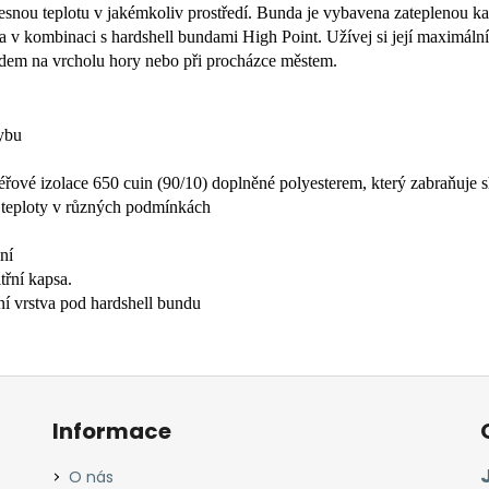
esnou teplotu v jakémkoliv prostředí. Bunda je vybavena zateplenou k
va v kombinaci s hardshell bundami High Point. Užívej si její maximáln
hladem na vrcholu hory nebo při procházce městem.
hybu
vé izolace 650 cuin (90/10) doplněné polyesterem, který zabraňuje sh
é teploty v různých podmínkách
ní
třní kapsa.
ní vrstva pod hardshell bundu
Informace
O nás