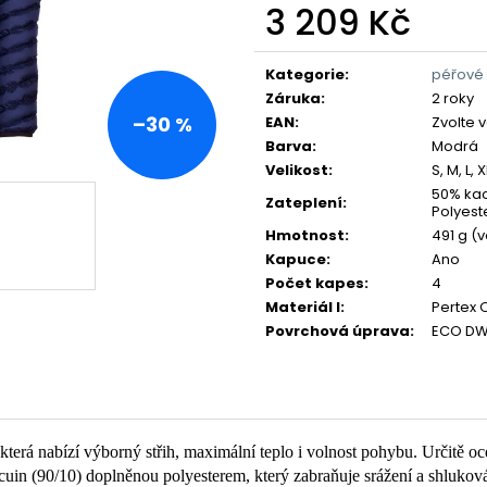
3 209 Kč
Měrná
cena:
Kategorie
:
péřové 
Záruka
:
2 roky
–30 %
EAN
:
Zvolte 
Barva
:
Modrá
Velikost
:
S, M, L, X
50% kac
Zateplení
:
Polyest
Hmotnost
:
491 g (v
Kapuce
:
Ano
Počet kapes
:
4
Materiál I
:
Pertex 
Povrchová úprava
:
ECO D
 která nabízí výborný střih, maximální teplo i volnost pohybu. Určitě 
in (90/10) doplněnou polyesterem, který zabraňuje srážení a shlukován