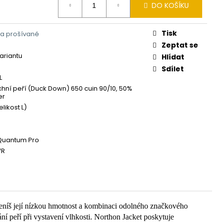
DO KOŠÍKU
Tisk
a prošívané
Zeptat se
variantu
Hlídat
Sdílet
L
hní peří (Duck Down) 650 cuin 90/10, 50%
er
elikost L)
Quantum Pro
WR
oceníš její nízkou hmotnost a kombinaci odolného značkového
í peří při vystavení vlhkosti. Northon Jacket poskytuje