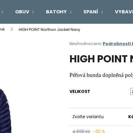
OBUV
BATOHY
SPANÍ
VYBAV
ané
HIGH POINT Northon Jacket Navy
Co potřebujete najít?
Průměrné
Neohodnoceno
Podrobnosti
hodnocení
HIGH POINT 
produktu
HLEDAT
je
0,0
z
Péřová bunda doplněná pol
5
Doporučujeme
hvězdiček.
VELIKOST
Zvolte variantu
K
4 590 Kč
–30 %