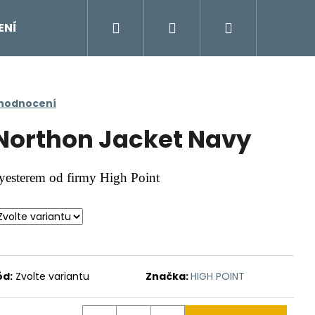
Hledat
Přihlášení
Nákupní
ENÍ
DOPLŇKY
Moje objednávka
Znač
košík
 hodnocení
Northon Jacket Navy
yesterem od firmy High Point
ód:
Zvolte variantu
Značka:
HIGH POINT