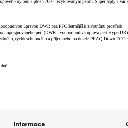
pového nylonu a plněn 700+ recyklovaným peřím. Super teplý a variabi
oodpudivou úpravou DWR bez PFC šetrnější k životnímu prostředí
ého impregnovaného peří (DWR - vodoodpudivá úprava peří HyperDR
rodyšného, rychleschnoucího a příjemného na dotek: PEAQ Down ECO 
plně
Informace