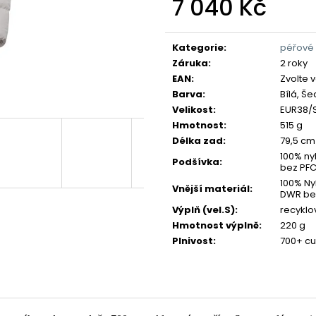
7 040 Kč
Měrná
cena:
Kategorie
:
péřové 
Záruka
:
2 roky
EAN
:
Zvolte 
Barva
:
Bílá, Š
Velikost
:
EUR38/S
Hmotnost
:
515 g
Délka zad
:
79,5 cm
100% ny
Podšívka
:
bez PF
100% Ny
Vnější materiál
:
DWR be
Výplň (vel.S)
:
recyklo
Hmotnost výplně
:
220 g
Plnivost
:
700+ cu