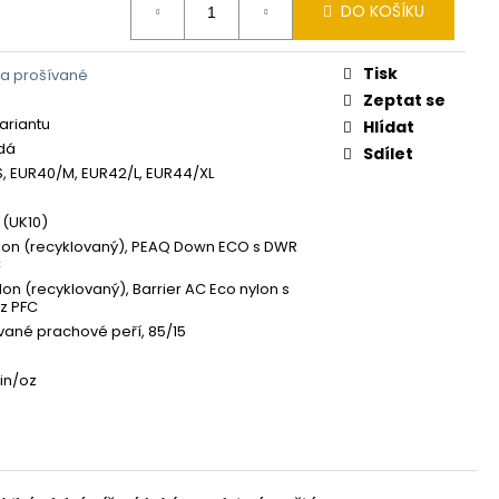
DO KOŠÍKU
Tisk
a prošívané
Zeptat se
variantu
Hlídat
edá
Sdílet
, EUR40/M, EUR42/L, EUR44/XL
 (UK10)
lon (recyklovaný), PEAQ Down ECO s DWR
C
lon (recyklovaný), Barrier AC Eco nylon s
z PFC
vané prachové peří, 85/15
in/oz