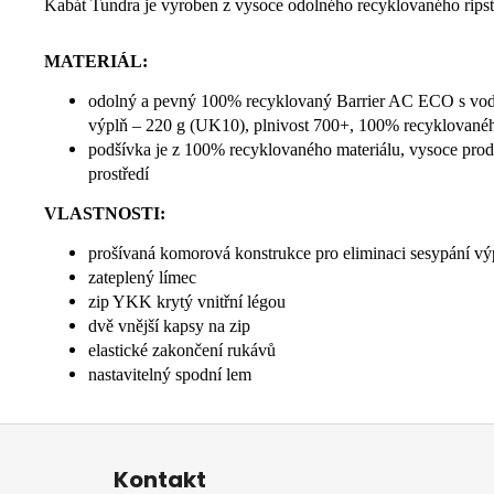
Kabát Tundra je vyroben z vysoce odolného recyklovaného ripsto
MATERIÁL:
odolný a pevný 100% recyklovaný Barrier AC ECO s vod
výplň – 220 g (UK10), plnivost 700+, 100% recyklovan
podšívka je z 100% recyklovaného materiálu, vysoce p
prostředí
VLASTNOSTI:
prošívaná komorová konstrukce pro eliminaci sesypání vý
zateplený límec
zip YKK krytý vnitřní légou
dvě vnější kapsy na zip
elastické zakončení rukávů
nastavitelný spodní lem
Z
á
Kontakt