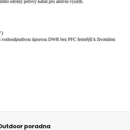
lní odolný péřový kabát pro aktivní využití.
Y)
s vodoodpudivou úpravou DWR bez PFC šetrnější k životnímu
Outdoor poradna