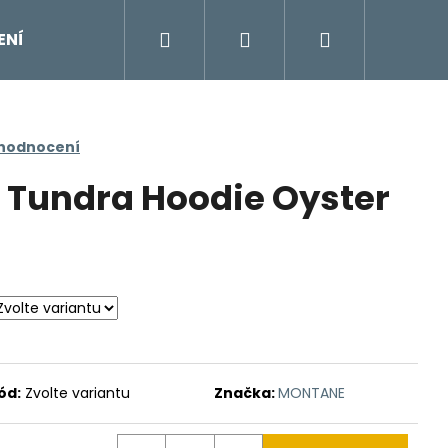
Hledat
Přihlášení
Nákupní
ENÍ
DOPLŇKY
Moje objednávka
Znač
košík
 hodnocení
Tundra Hoodie Oyster
ód:
Zvolte variantu
Značka:
MONTANE