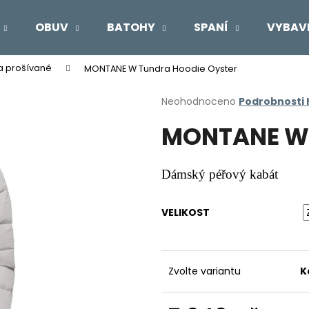
OBUV
BATOHY
SPANÍ
VYBAV
a prošívané
MONTANE W Tundra Hoodie Oyster
Co potřebujete najít?
Průměrné
Neohodnoceno
Podrobnosti
hodnocení
MONTANE W 
produktu
HLEDAT
je
0,0
z
Dámský péřový kabát
5
Doporučujeme
hvězdiček.
VELIKOST
Zvolte variantu
K