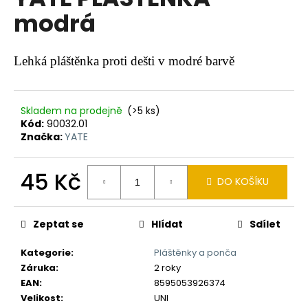
je
a
modrá
0,0
z
j
5
í
hvězdiček.
Lehká pláštěnka proti dešti v modré barvě
t
?
Skladem na prodejně
(>5 ks)
Kód:
90032.01
Značka:
YATE
HLEDAT
45 Kč
DO KOŠÍKU
Měrná
cena:
D
Zeptat se
Hlídat
Sdílet
o
p
Kategorie
:
Pláštěnky a ponča
o
Záruka
:
2 roky
r
EAN
:
8595053926374
u
Velikost
:
UNI