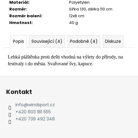
č
Materiál
:
Polyetylen
u
Rozměr
:
šířka 130, délka 110 cm
j
Rozměr balení
:
12x8 cm
e
Hmotnost
:
40 g
m
e
Popis
Související (4)
Podobné (4)
Diskuze
Lehká pláštěnka proti dešti vhodná na výlety do přírody, na
festivaly i do města. Svařované švy, kapuce.
Z
á
Kontakt
p
a
info
@
windsport.cz
t
+420 603 181 555
í
+420 739 492 348