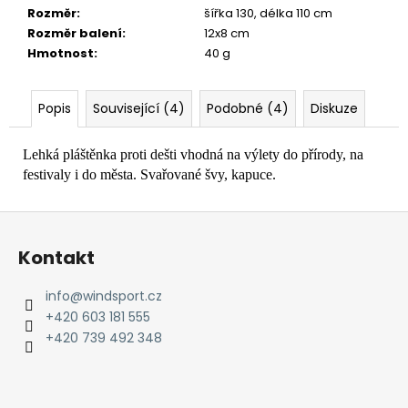
č
Rozměr
:
šířka 130, délka 110 cm
u
Rozměr balení
:
12x8 cm
j
Hmotnost
:
40 g
e
m
e
Popis
Související (4)
Podobné (4)
Diskuze
Lehká pláštěnka proti dešti vhodná na výlety do přírody, na
festivaly i do města. Svařované švy, kapuce.
Z
á
Kontakt
p
a
info
@
windsport.cz
t
+420 603 181 555
í
+420 739 492 348