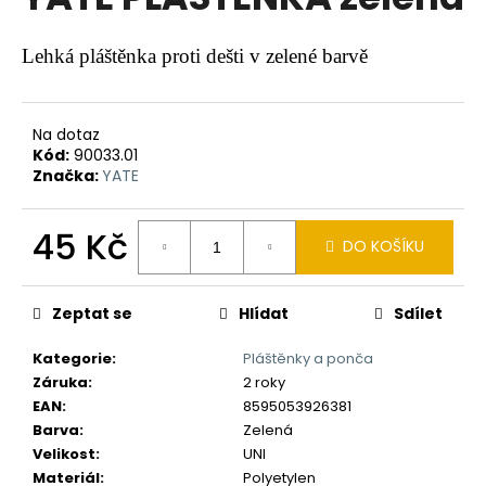
je
a
0,0
z
j
Lehká pláštěnka proti dešti v zelené barvě
5
í
hvězdiček.
t
?
Na dotaz
Kód:
90033.01
Značka:
YATE
45 Kč
DO KOŠÍKU
HLEDAT
Měrná
cena:
Zeptat se
Hlídat
Sdílet
D
Kategorie
:
Pláštěnky a ponča
o
Záruka
:
2 roky
p
EAN
:
8595053926381
o
Barva
:
Zelená
r
Velikost
:
UNI
u
Materiál
:
Polyetylen