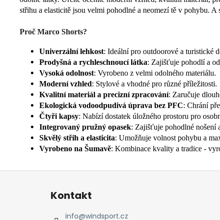
střihu a elasticitě jsou velmi pohodlné a neomezí tě v pohybu. A
Proč Marco Shorts?
Univerzální lehkost
: Ideální pro outdoorové a turistické
Prodyšná a rychleschnoucí látka
: Zajišťuje pohodlí a o
Vysoká odolnost
: Vyrobeno z velmi odolného materiálu.
Moderní vzhled
: Stylové a vhodné pro různé příležitosti.
Kvalitní materiál a precizní zpracování
: Zaručuje dlouh
Ekologická vodoodpudivá úprava bez PFC
: Chrání pře
Čtyři kapsy
: Nabízí dostatek úložného prostoru pro osobn
Integrovaný pružný opasek
: Zajišťuje pohodlné nošení 
Skvělý střih a elasticita
: Umožňuje volnost pohybu a max
Vyrobeno na Šumavě
: Kombinace kvality a tradice - vyr
Z
á
Kontakt
p
a
info
@
windsport.cz