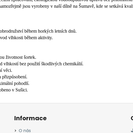
 samozřejmě jsou vyrobeny v naší dílně na Šumavě, kde se setkává kvalit
 dobrodružství během horkých letních dnů.
dvod vlhkosti během aktivity.
ou životnost šortek.
d vlhkostí bez použití škodlivých chemikálií.
í věci.
a přizpůsobení.
imální pohodlí.
obeno v Sušici.
Informace
O nás