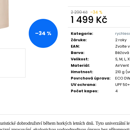
2 290 Kč
–34 %
1 499 Kč
Měrná
cena:
–34 %
Kategorie
:
rychles
Záruka
:
2 roky
EAN
:
Zvolte 
Barva
:
Béžová
Velikost
:
S, M, L, 
Materiál
:
AirVent
Hmotnost
:
210 g (v
Povrchová úprava
:
ECO D
UV ochrana
:
UPF 50+
Počet kapes
:
4
uristické dobrodružství během horkých letních dnů. Tyto univerzální l
, precizní zpracování, ekologickou vodoodpudivou úpravu bez přítomnos