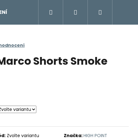
Hledat
Přihlášení
Nákupní
ENÍ
DOPLŇKY
Moje objednávka
Znač
košík
 hodnocení
Marco Shorts Smoke
ód:
Zvolte variantu
Značka:
HIGH POINT