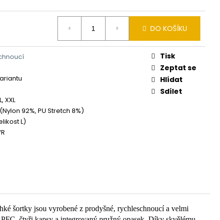
DO KOŠÍKU
Tisk
chnoucí
Zeptat se
variantu
Hlídat
Sdílet
XL, XXL
 (Nylon 92%, PU Stretch 8%)
elikost L)
WR
ehké šortky jsou vyrobené z prodyšné, rychleschnoucí a velmi
ti PFC, čtyři kapsy a integrovaný pružný opasek. Díky skvělému