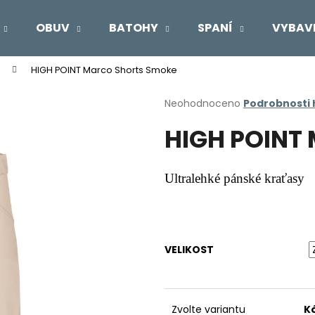
OBUV
BATOHY
SPANÍ
VYBAV
HIGH POINT Marco Shorts Smoke
Co potřebujete najít?
Průměrné
Neohodnoceno
Podrobnosti
hodnocení
HIGH POINT 
produktu
HLEDAT
je
0,0
z
Ultralehké pánské kraťasy
5
Doporučujeme
hvězdiček.
VELIKOST
Zvolte variantu
K