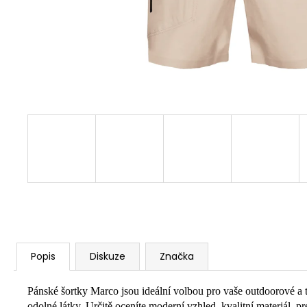
Popis
Diskuze
Značka
Pánské šortky Marco jsou ideální volbou pro vaše outdoorové a t
odolné látky. Určitě oceníte moderní vzhled, kvalitní materiál