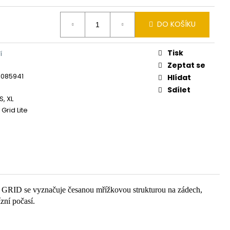
DO KOŠÍKU
Tisk
í
Zeptat se
1085941
Hlídat
Sdílet
XS, XL
Grid Lite
O GRID se vyznačuje česanou mřížkovou strukturou na zádech,
zní počasí.