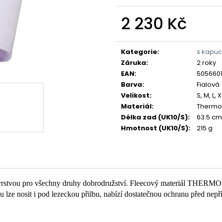
2 230 Kč
Měrná
cena:
Kategorie
:
s kapuc
Záruka
:
2 roky
EAN
:
505660
Barva
:
Fialová
Velikost
:
S, M, L, 
Materiál
:
Thermo 
Délka zad (UK10/S)
:
63.5 cm
Hmotnost (UK10/S)
:
215 g
ní vrstvou pro všechny druhy dobrodružství. Fleecový materiál THERM
ou lze nosit i pod lezeckou přilbu, nabízí dostatečnou ochranu před nepří