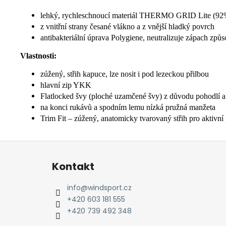
lehký, rychleschnoucí materiál THERMO GRID Lite (92% 
z vnitřní strany česané vlákno a z vnější hladký povrch
antibakteriální úprava Polygiene, neutralizuje zápach způ
Vlastnosti:
zúžený, střih kapuce, lze nosit i pod lezeckou přilbou
hlavní zip YKK
Flatlocked švy (ploché uzamčené švy) z důvodu pohodlí a 
na konci rukávů a spodním lemu nízká pružná manžeta
Trim Fit – zúžený, anatomicky tvarovaný střih pro aktivn
Z
á
Kontakt
p
a
info
@
windsport.cz
t
+420 603 181 555
í
+420 739 492 348