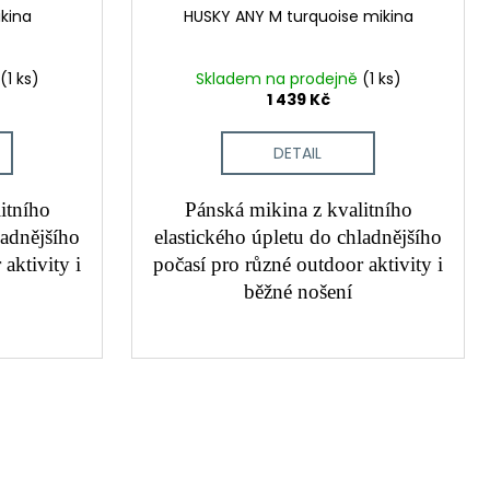
kina
HUSKY ANY M turquoise mikina
(1 ks)
Skladem na prodejně
(1 ks)
1 439 Kč
DETAIL
itního
Pánská mikina z kvalitního
ladnějšího
elastického úpletu do chladnějšího
aktivity i
počasí pro různé outdoor aktivity i
běžné nošení