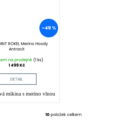
–49 %
OINT ROKEL Merino Hoody
Antracit
dem na prodejně
(1 ks)
1 499 Kč
DETAIL
vá mikina s merino vlnou
10
položek celkem
O
v