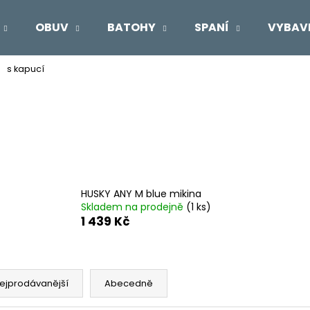
OBUV
BATOHY
SPANÍ
VYBAV
s kapucí
Co potřebujete najít?
HLEDAT
Doporučujeme
HUSKY ANY M blue mikina
Skladem na prodejně
(1 ks)
1 439 Kč
ejprodávanější
Abecedně