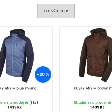
OTEVŘÍT FILTR
–20 %
KY ANY M blue mikina
HUSKY ANY M brown m
dem na prodejně
(1 ks)
Skladem na prodejně
1 439 Kč
1 439 Kč