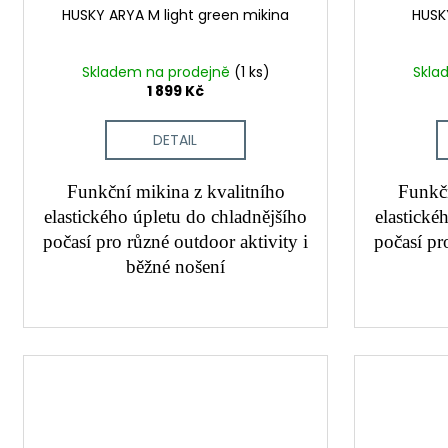
HUSKY ARYA M light green mikina
HUSK
Skladem na prodejně
(1 ks)
Skla
1 899 Kč
DETAIL
Funkční mikina z kvalitního
Funkčn
elastického úpletu do chladnějšího
elastické
počasí pro různé outdoor aktivity i
počasí pr
běžné nošení