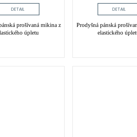
DETAIL
DETAIL
pánská prošívaná mikina z
Prodyšná pánská prošívan
lastického úpletu
elastického úple