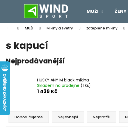
K
Přejít
na
o
MUŽI
ŽENY
obsah
Zpět
Zpět
š
do
do
í
Domů
MUŽI
Mikiny a svetry
zateplené mikiny
k
obchodu
obchodu
s kapucí
Nejprodávanější
HUSKY ANY M black mikina
Skladem na prodejně
(1 ks)
1 439 Kč
Ř
a
Doporučujeme
Nejlevnější
Nejdražší
N
z