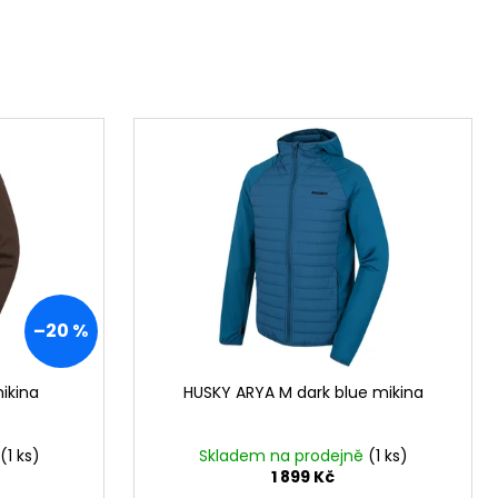
–20 %
ikina
HUSKY ARYA M dark blue mikina
(1 ks)
Skladem na prodejně
(1 ks)
1 899 Kč