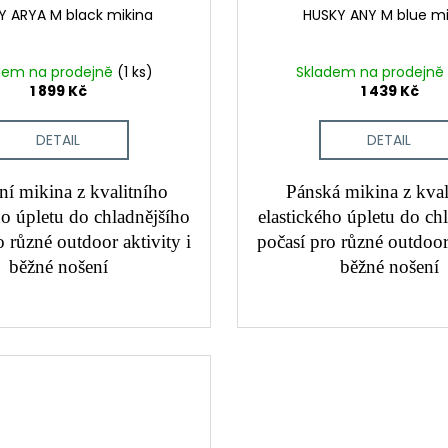
Y ARYA M black mikina
HUSKY ANY M blue mi
dem na prodejně
(1 ks)
Skladem na prodejně
1 899 Kč
1 439 Kč
DETAIL
DETAIL
í mikina z kvalitního
Pánská mikina z kval
ho úpletu do chladnějšího
elastického úpletu do ch
o různé outdoor aktivity i
počasí pro různé outdoor 
běžné nošení
běžné nošení