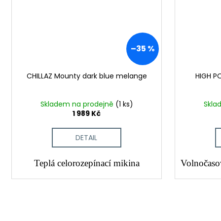
–35 %
CHILLAZ Mounty dark blue melange
HIGH P
Skladem na prodejně
(1 ks)
Skla
1 989 Kč
DETAIL
Teplá celorozepínací mikina
Volnočaso