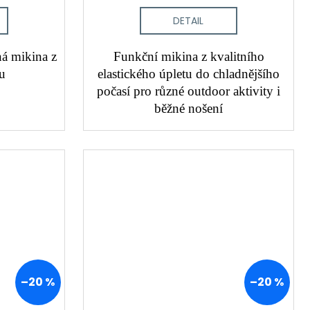
DETAIL
á mikina z
Funkční mikina z kvalitního
tu
elastického úpletu do chladnějšího
počasí pro různé outdoor aktivity i
běžné nošení
–20 %
–20 %