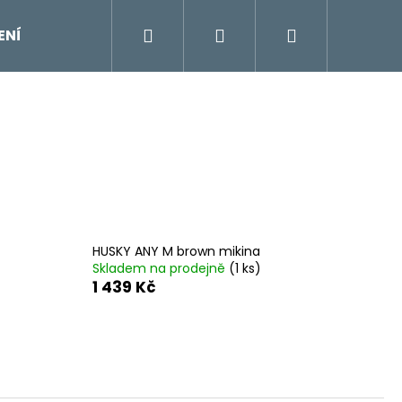
Hledat
Přihlášení
Nákupní
ENÍ
DOPLŇKY
Moje objednávka
Znač
košík
HUSKY ANY M brown mikina
Skladem na prodejně
(1 ks)
1 439 Kč