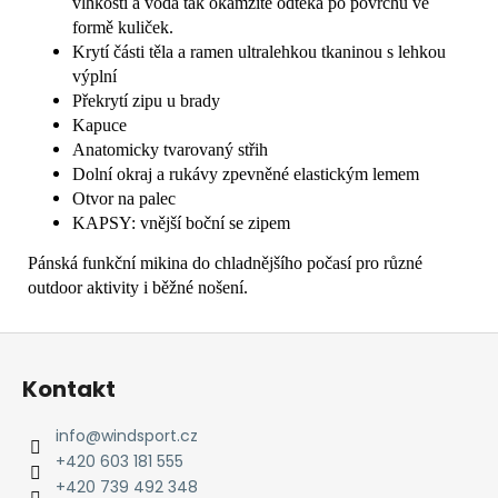
vlhkosti a voda tak okamžitě odtéká po povrchu ve
formě kuliček.
Krytí části těla a ramen ultralehkou tkaninou s lehkou
výplní
Překrytí zipu u brady
Kapuce
Anatomicky tvarovaný střih
Dolní okraj a rukávy zpevněné elastickým lemem
Otvor na palec
KAPSY: vnější boční se zipem
Pánská funkční mikina do chladnějšího počasí pro různé
outdoor aktivity i běžné nošení.
Z
á
Kontakt
p
a
info
@
windsport.cz
t
+420 603 181 555
í
+420 739 492 348