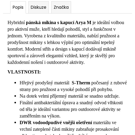
Popis
Diskuze
Značka
Hybridní
pánská mikina s kapucí Arya M
je ideální volbou
pro aktivní muže, kteří hledají pohodlí, styl a funkčnost v
jednom. Vyrobena z kvalitního materiálu, nabízí pružnost a
prodyšnost mikiny s lehkou výplní pro optimální tepelný
komfort. Moderní střih a design s kapucí dodávají mikině
sportovní a zároveň elegantní vzhled, který je skvělý pro
každodenní nošení i outdoorové aktivity.
VLASTNOSTI:
Hřejivý prodyšný materiál
S-Therm
počesaný z rubové
strany pro pružnost a vysoké pohodlí při pohybu.
Na dotek velmi příjemný materiál se snadno udržuje.
Finální antibakteriální úprava a snadný odvod vlhkosti
od těla je ideální variantou pro outdoorové aktivity se
zaměřením na výkon.
DWR vodoodpudivé vnější ošetření
materiálu ve
vrchní zateplené části mikiny zabraňuje prosakování