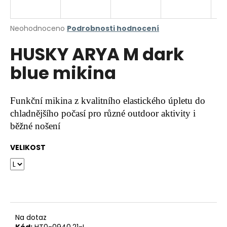
a
j
Průměrné
Neohodnoceno
Podrobnosti hodnocení
í
hodnocení
HUSKY ARYA M dark
produktu
t
je
?
blue mikina
0,0
z
5
hvězdiček.
Funkční mikina z kvalitního elastického úpletu do
chladnějšího počasí pro různé outdoor aktivity i
HLEDAT
běžné nošení
VELIKOST
D
o
p
o
r
u
Na dotaz
Kód:
HT0-0940.21-L