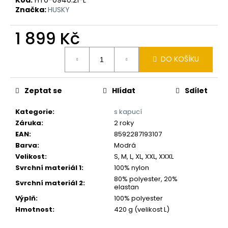
č
Značka:
HUSKY
u
j
1 899 Kč
e
m
Měrná
e
DO KOŠÍKU
cena:
Zeptat se
Hlídat
Sdílet
Kategorie
:
s kapucí
Záruka
:
2 roky
EAN
:
8592287193107
Barva
:
Modrá
Velikost
:
S, M, L, XL, XXL, XXXL
Svrchní materiál 1
:
100% nylon
80% polyester, 20%
Svrchní materiál 2
:
elastan
Výplň
:
100% polyester
Hmotnost
:
420 g (velikost L)