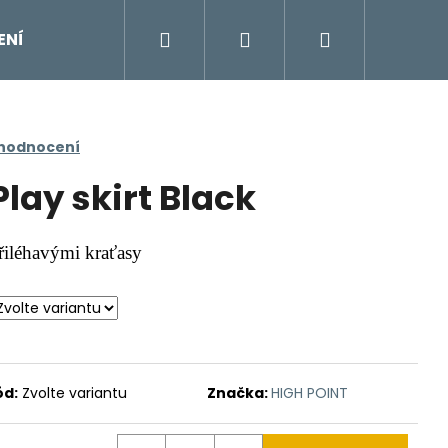
Hledat
Přihlášení
Nákupní
ENÍ
DOPLŇKY
Moje objednávka
Znač
košík
 hodnocení
lay skirt Black
přiléhavými kraťasy
ód:
Zvolte variantu
Značka:
HIGH POINT