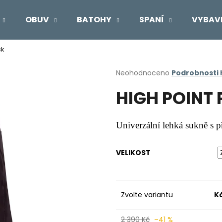
OBUV
BATOHY
SPANÍ
VYBAV
ck
Co potřebujete najít?
Průměrné
Neohodnoceno
Podrobnosti
hodnocení
HIGH POINT P
produktu
HLEDAT
je
0,0
z
Univerzální lehká sukně s 
5
Doporučujeme
hvězdiček.
VELIKOST
Zvolte variantu
K
2 390 Kč
–41 %