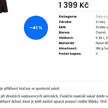
1 399 Kč
Měrná
cena:
Kategorie
:
Šaty a 
Záruka
:
2 roky
–41 %
EAN
:
Zvolte 
Barva
:
Černá
Velikost
:
S, M, L, 
Materiál
:
Nylon 8
Hmotnost
:
199 g (v
Počet kapes
:
2
e přiléhavé kraťasy se sportovní sukní.
í i při dlouhých outdoorových aktivitách. Funkční materiál sukně dobře
éhavé držení, které je ještě možné upravit pomocí vnitřní šňůrky. Dvě b