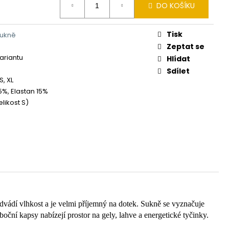
DO KOŠÍKU
Tisk
sukně
Zeptat se
variantu
Hlídat
Sdílet
XS, XL
5%, Elastan 15%
elikost S)
 odvádí vlhkost a je velmi příjemný na dotek. Sukně se vyznačuje
oční kapsy nabízejí prostor na gely, lahve a energetické tyčinky.