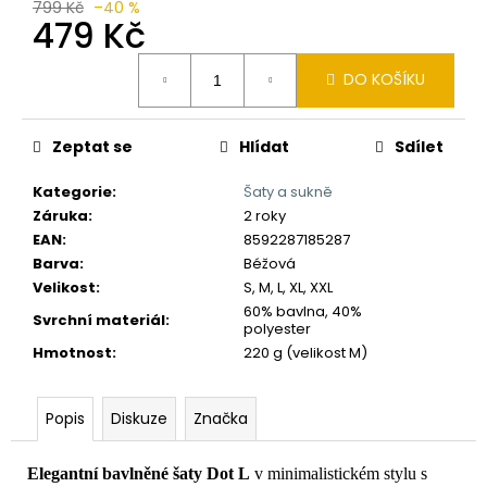
č
799 Kč
–40 %
479 Kč
u
j
Měrná
e
DO KOŠÍKU
cena:
m
e
Zeptat se
Hlídat
Sdílet
Kategorie
:
Šaty a sukně
Záruka
:
2 roky
EAN
:
8592287185287
Barva
:
Béžová
Velikost
:
S, M, L, XL, XXL
60% bavlna, 40%
Svrchní materiál
:
polyester
Hmotnost
:
220 g (velikost M)
Popis
Diskuze
Značka
Elegantní bavlněné šaty Dot L
v minimalistickém stylu s