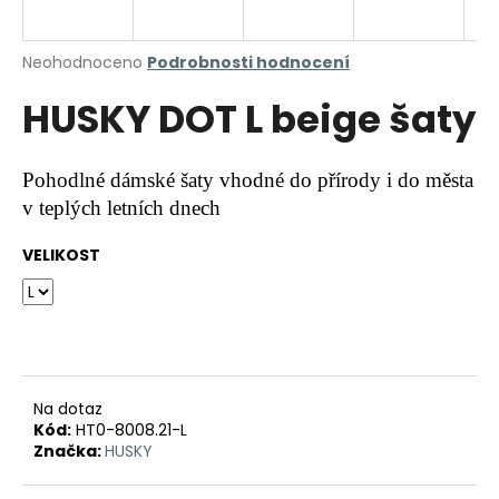
a
j
Průměrné
Neohodnoceno
Podrobnosti hodnocení
í
hodnocení
HUSKY DOT L beige šaty
produktu
t
je
?
0,0
z
Pohodlné dámské šaty vhodné do přírody i do města
5
v teplých letních dnech
hvězdiček.
VELIKOST
HLEDAT
D
o
p
Na dotaz
o
Kód:
HT0-8008.21-L
r
Značka:
HUSKY
u