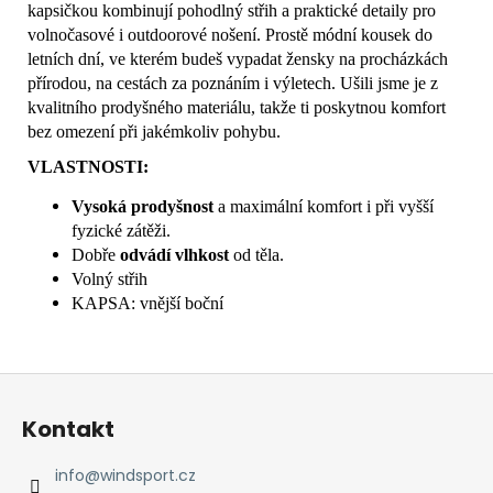
kapsičkou kombinují pohodlný střih a praktické detaily pro
volnočasové i outdoorové nošení. Prostě módní kousek do
letních dní, ve kterém budeš vypadat žensky na procházkách
přírodou, na cestách za poznáním i výletech. Ušili jsme je z
kvalitního prodyšného materiálu, takže ti poskytnou komfort
bez omezení při jakémkoliv pohybu.
VLASTNOSTI:
Vysoká prodyšnost
a maximální komfort i při vyšší
fyzické zátěži.
Dobře
odvádí vlhkost
od těla.
Volný střih
KAPSA: vnější boční
Z
á
Kontakt
p
a
info
@
windsport.cz