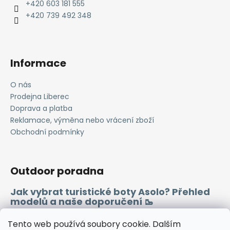
t
+420 603 181 555
í
+420 739 492 348
Informace
O nás
Prodejna Liberec
Doprava a platba
Reklamace, výměna nebo vrácení zboží
Obchodní podmínky
Outdoor poradna
Jak vybrat turistické boty Asolo? Přehled
modelů a naše doporučení 🥾
Merino vlna 🐏
Tento web používá soubory cookie. Dalším