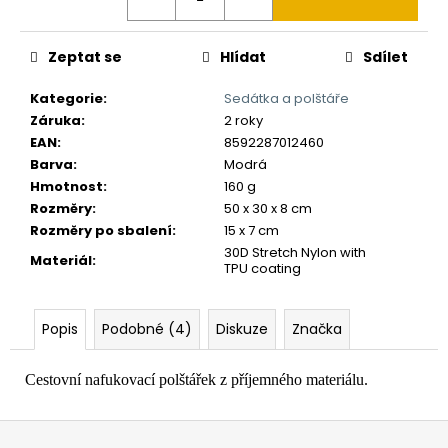
č
u
j
Zeptat se
Hlídat
Sdílet
e
m
Kategorie
:
Sedátka a polštáře
e
Záruka
:
2 roky
EAN
:
8592287012460
Barva
:
Modrá
Hmotnost
:
160 g
Rozměry
:
50 x 30 x 8 cm
Rozměry po sbalení
:
15 x 7 cm
30D Stretch Nylon with
Materiál
:
TPU coating
Popis
Podobné (4)
Diskuze
Značka
Cestovní nafukovací polštářek z příjemného materiálu.
Z