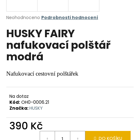
a
j
Průměrné
Neohodnoceno
Podrobnosti hodnocení
í
hodnocení
HUSKY FAIRY
produktu
t
je
?
nafukovací polštář
0,0
z
modrá
5
hvězdiček.
HLEDAT
Nafukovací cestovní polštářek
Na dotaz
D
Kód:
OH0-0006.21
o
Značka:
HUSKY
p
o
390 Kč
r
u
Měrná
DO KOŠÍKU
cena: