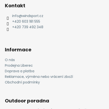
á
Kontakt
p
a
info
@
windsport.cz
t
+420 603 181 555
í
+420 739 492 348
Informace
O nás
Prodejna Liberec
Doprava a platba
Reklamace, výměna nebo vrácení zboží
Obchodní podmínky
Outdoor poradna