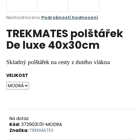
a
j
Průměrné
Neohodnoceno
Podrobnosti hodnocení
í
hodnocení
TREKMATES polštářek
produktu
t
je
?
De luxe 40x30cm
0,0
z
5
hvězdiček.
Skladný polštářek na cesty z dutého vlákna
HLEDAT
VELIKOST
D
o
p
Na dotaz
o
Kód:
3729031.01-MODRA
r
Značka:
TREKMATES
u