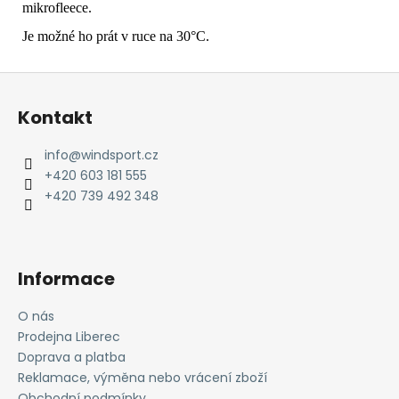
mikrofleece.
Je možné ho prát v ruce na 30°C.
Z
á
Kontakt
p
a
info
@
windsport.cz
t
+420 603 181 555
í
+420 739 492 348
Informace
O nás
Prodejna Liberec
Doprava a platba
Reklamace, výměna nebo vrácení zboží
Obchodní podmínky