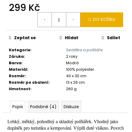
č
299 Kč
u
j
Měrná
e
DO KOŠÍKU
cena:
m
e
Zeptat se
Hlídat
Sdílet
Kategorie
:
Sedátka a polštáře
Záruka
:
2 roky
Barva
:
Modrá
Materiál
:
100% polyester
Rozměr
:
40 x 30 cm
Rozměr po sbalení
:
13 x 26 cm
Hmotnost
:
260 g
Popis
Podobné (4)
Diskuze
Lehký, měkký, pohodlný a skladný polštářek. Vhodný jako
doplněk pro turistiku a kempování. Výplň duté vlákno. Povrch