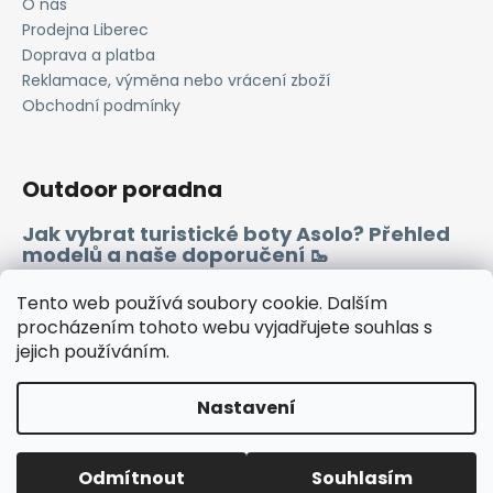
O nás
a
Prodejna Liberec
j
Doprava a platba
í
Reklamace, výměna nebo vrácení zboží
Obchodní podmínky
t
?
Outdoor poradna
Jak vybrat turistické boty Asolo? Přehled
modelů a naše doporučení 🥾
HLEDAT
Merino vlna 🐏
Tento web používá soubory cookie. Dalším
procházením tohoto webu vyjadřujete souhlas s
D
jejich používáním.
Instagram
Facebook
Heureka.cz
Zboží.cz
o
p
Nastavení
o
r
Vytvořil Shoptet
u
Odmítnout
Souhlasím
Copyright 2026
WINDSPORT
. Všechna práva vyhrazena.
🔷TUTO SOBOTU ZAVŘENO🔷