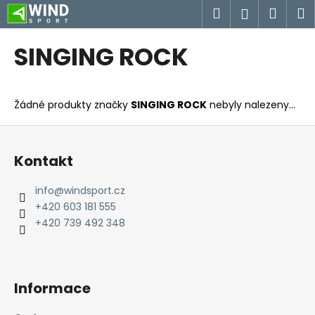
K
Přejít
Hledat
Náku
M
Přihlášen
na
o
obsah
Zpět
Zpět
košík
š
SINGING ROCK
í
C
k
o
Žádné produkty značky
SINGING ROCK
nebyly nalezeny...
p
o
Z
t
á
Kontakt
ř
p
e
a
info
@
windsport.cz
b
t
+420 603 181 555
u
í
+420 739 492 348
j
e
t
Informace
e
n