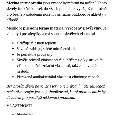
Merino termoprádla
jsou vysoce komfortní na nošení. Tento
skvělý funkční kousek do všech podmínek využiješ celoročně
pro běžné každodenní nošení i na různé outdoorové aktivity v
přírodě.
Merino je
přírodní termo materiál vyrobený z ovčí vlny
. Je
vhodný i pro alergiky a má spoustu skvělých vlastností.
Udržuje tělesnou teplotu.
V zimě zahřeje, v létě mírně zchladí.
Je perfektně prodyšný.
Skvěle odvádí vlhkost od těla, přičemž díky struktuře
vlákna nemění izolační vlastnosti, takže ani vlhké
nestudí.
Přirozená antibakteriální vlastnost eliminuje zápach.
Ber prosím zřetel na to, že Merino je přírodní materiál, jehož
zcela přirozeným jevem je žmolkování, které proto nemůže být
důvodem pro pozdější reklamaci produktu.
VLASTNOSTI:
Ploché švy