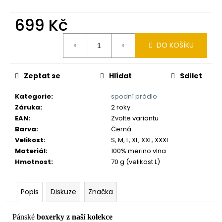
č
u
699 Kč
j
e
Měrná
m
DO KOŠÍKU
cena:
e
Zeptat se
Hlídat
Sdílet
Kategorie
:
spodní prádlo
Záruka
:
2 roky
EAN
:
Zvolte variantu
Barva
:
Černá
Velikost
:
S, M, L, XL, XXL, XXXL
Materiál
:
100% merino vlna
Hmotnost
:
70 g (velikost L)
Popis
Diskuze
Značka
Pánské
boxerky z naší kolekce