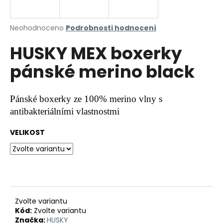
a
j
Průměrné
Neohodnoceno
Podrobnosti hodnocení
í
hodnocení
HUSKY MEX boxerky
produktu
t
je
?
pánské merino black
0,0
z
5
hvězdiček.
Pánské boxerky ze 100% merino vlny s
antibakteriálními vlastnostmi
HLEDAT
VELIKOST
D
o
p
o
r
Zvolte variantu
Kód:
Zvolte variantu
u
Značka:
HUSKY