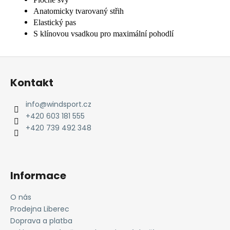
Anatomicky tvarovaný střih
Elastický pas
S klínovou vsadkou pro maximální pohodlí
Z
á
Kontakt
p
a
info
@
windsport.cz
t
+420 603 181 555
í
+420 739 492 348
Informace
O nás
Prodejna Liberec
Doprava a platba