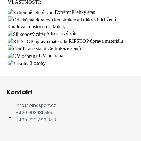
VLASTNOSTI:
Extrémně lehký stan
Odlehčená
duralová konstrukce a kolíky
Silikonový zátěr
RIPSTOP úprava materiálu
Certifikace stanů
UV ochrana
3 osoby
Z
á
Kontakt
p
a
info
@
windsport.cz
t
+420 603 181 555
í
+420 739 492 348