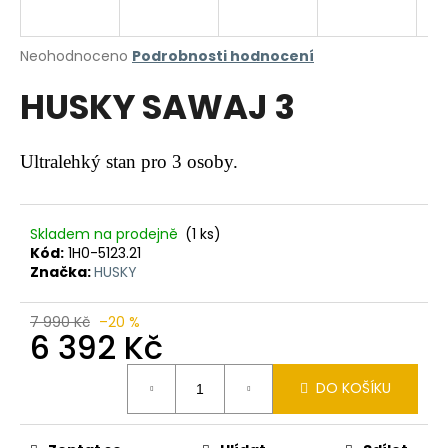
a
j
Průměrné
Neohodnoceno
Podrobnosti hodnocení
í
hodnocení
HUSKY SAWAJ 3
produktu
t
je
?
0,0
z
Ultralehký stan pro 3 osoby.
5
hvězdiček.
HLEDAT
Skladem na prodejně
(1 ks)
Kód:
1H0-5123.21
Značka:
HUSKY
D
7 990 Kč
–20 %
6 392 Kč
o
p
Měrná
o
DO KOŠÍKU
cena:
r
u