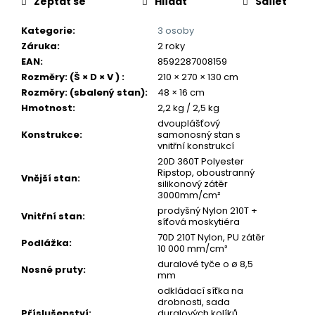
č
Zeptat se
Hlídat
Sdílet
u
j
Kategorie
:
3 osoby
e
Záruka
:
2 roky
m
EAN
:
8592287008159
e
Rozměry: (Š × D × V )
:
210 × 270 × 130 cm
Rozměry: (sbalený stan)
:
48 × 16 cm
Hmotnost
:
2,2 kg / 2,5 kg
dvouplášťový
Konstrukce
:
samonosný stan s
vnitřní konstrukcí
20D 360T Polyester
Ripstop, oboustranný
Vnější stan
:
silikonový zátěr
3000mm/cm²
prodyšný Nylon 210T +
Vnitřní stan
:
síťová moskytiéra
70D 210T Nylon, PU zátěr
Podlážka
:
10 000 mm/cm²
duralové tyče o ø 8,5
Nosné pruty
:
mm
odkládací síťka na
drobnosti, sada
Příslušenství
:
duralových kolíků,