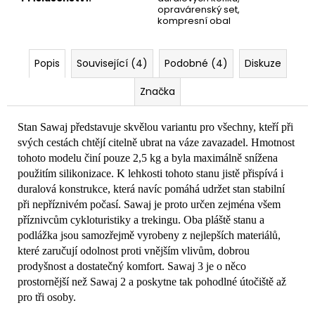
opravárenský set,
kompresní obal
Popis
Související (4)
Podobné (4)
Diskuze
Značka
Stan Sawaj představuje skvělou variantu pro všechny, kteří při
svých cestách chtějí citelně ubrat na váze zavazadel. Hmotnost
tohoto modelu činí pouze 2,5 kg a byla maximálně snížena
použitím silikonizace. K lehkosti tohoto stanu jistě přispívá i
duralová konstrukce, která navíc pomáhá udržet stan stabilní
při nepříznivém počasí. Sawaj je proto určen zejména všem
příznivcům cykloturistiky a trekingu. Oba pláště stanu a
podlážka jsou samozřejmě vyrobeny z nejlepších materiálů,
které zaručují odolnost proti vnějším vlivům, dobrou
prodyšnost a dostatečný komfort. Sawaj 3 je o něco
prostornější než Sawaj 2 a poskytne tak pohodlné útočiště až
pro tři osoby.