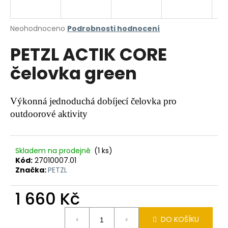
a
j
Průměrné
Neohodnoceno
Podrobnosti hodnocení
í
hodnocení
PETZL ACTIK CORE
produktu
t
je
?
čelovka green
0,0
z
5
hvězdiček.
Výkonná jednoduchá dobíjecí čelovka pro
outdoorové aktivity
HLEDAT
Skladem na prodejně
(1 ks)
Kód:
27010007.01
D
Značka:
PETZL
o
p
1 660 Kč
o
r
Měrná
u
DO KOŠÍKU
cena: