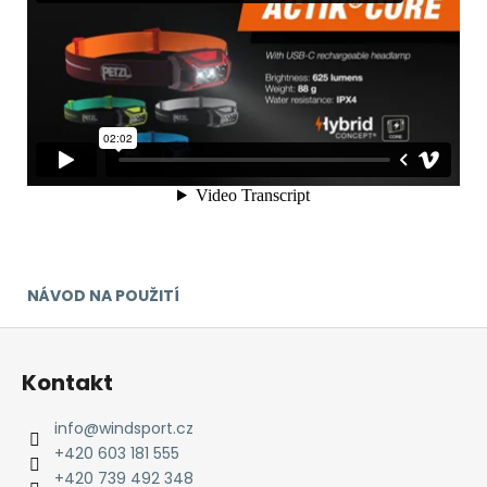
NÁVOD NA POUŽITÍ
Z
á
Kontakt
p
a
info
@
windsport.cz
t
+420 603 181 555
í
+420 739 492 348