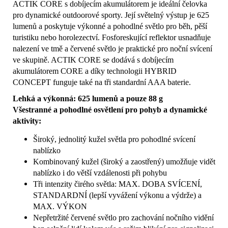
ACTIK CORE s dobíjecím akumulátorem je ideální čelovka
pro dynamické outdoorové sporty. Její světelný výstup je 625
lumenů a poskytuje výkonné a pohodlné světlo pro běh, pěší
turistiku nebo horolezectví. Fosforeskující reflektor usnadňuje
nalezení ve tmě a červené světlo je praktické pro noční svícení
ve skupině. ACTIK CORE se dodává s dobíjecím
akumulátorem CORE a díky technologii HYBRID
CONCEPT funguje také na tři standardní AAA baterie.
Lehká a výkonná: 625 lumenů a pouze 88 g
Všestranné a pohodlné osvětlení pro pohyb a dynamické
aktivity:
Široký, jednolitý kužel světla pro pohodlné svícení
nablízko
Kombinovaný kužel (široký a zaostřený) umožňuje vidět
nablízko i do větší vzdálenosti při pohybu
Tři intenzity čirého světla: MAX. DOBA SVÍCENÍ,
STANDARDNÍ (lepší vyvážení výkonu a výdrže) a
MAX. VÝKON
Nepřetržité červené světlo pro zachování nočního vidění