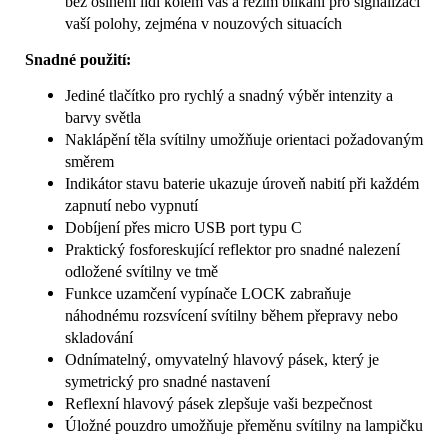
bez oslnění lidí kolem vás a režim blikání pro signalizaci
vaší polohy, zejména v nouzových situacích
Snadné použití:
Jediné tlačítko pro rychlý a snadný výběr intenzity a
barvy světla
Naklápění těla svítilny umožňuje orientaci požadovaným
směrem
Indikátor stavu baterie ukazuje úroveň nabití při každém
zapnutí nebo vypnutí
Dobíjení přes micro USB port typu C
Praktický fosforeskující reflektor pro snadné nalezení
odložené svítilny ve tmě
Funkce uzamčení vypínače LOCK zabraňuje
náhodnému rozsvícení svítilny během přepravy nebo
skladování
Odnímatelný, omyvatelný hlavový pásek, který je
symetrický pro snadné nastavení
Reflexní hlavový pásek zlepšuje vaši bezpečnost
Úložné pouzdro umožňuje přeměnu svítilny na lampičku