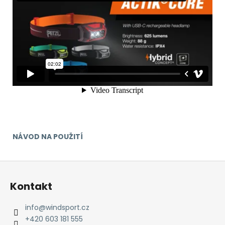
NÁVOD NA POUŽITÍ
Z
á
Kontakt
p
a
info
@
windsport.cz
t
+420 603 181 555