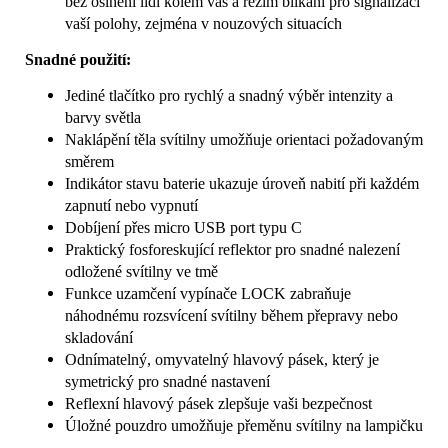
bez oslnění lidí kolem vás a režim blikání pro signalizaci
vaší polohy, zejména v nouzových situacích
Snadné použití:
Jediné tlačítko pro rychlý a snadný výběr intenzity a
barvy světla
Naklápění těla svítilny umožňuje orientaci požadovaným
směrem
Indikátor stavu baterie ukazuje úroveň nabití při každém
zapnutí nebo vypnutí
Dobíjení přes micro USB port typu C
Praktický fosforeskující reflektor pro snadné nalezení
odložené svítilny ve tmě
Funkce uzamčení vypínače LOCK zabraňuje
náhodnému rozsvícení svítilny během přepravy nebo
skladování
Odnímatelný, omyvatelný hlavový pásek, který je
symetrický pro snadné nastavení
Reflexní hlavový pásek zlepšuje vaši bezpečnost
Úložné pouzdro umožňuje přeměnu svítilny na lampičku