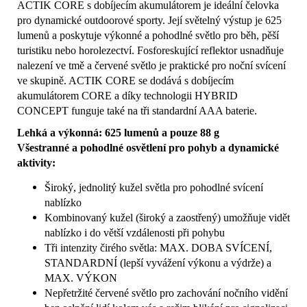
ACTIK CORE s dobíjecím akumulátorem je ideální čelovka
pro dynamické outdoorové sporty. Její světelný výstup je 625
lumenů a poskytuje výkonné a pohodlné světlo pro běh, pěší
turistiku nebo horolezectví. Fosforeskující reflektor usnadňuje
nalezení ve tmě a červené světlo je praktické pro noční svícení
ve skupině. ACTIK CORE se dodává s dobíjecím
akumulátorem CORE a díky technologii HYBRID
CONCEPT funguje také na tři standardní AAA baterie.
Lehká a výkonná: 625 lumenů a pouze 88 g
Všestranné a pohodlné osvětlení pro pohyb a dynamické
aktivity:
Široký, jednolitý kužel světla pro pohodlné svícení
nablízko
Kombinovaný kužel (široký a zaostřený) umožňuje vidět
nablízko i do větší vzdálenosti při pohybu
Tři intenzity čirého světla: MAX. DOBA SVÍCENÍ,
STANDARDNÍ (lepší vyvážení výkonu a výdrže) a
MAX. VÝKON
Nepřetržité červené světlo pro zachování nočního vidění