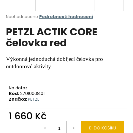
a
j
Průměrné
Neohodnoceno
Podrobnosti hodnocení
í
hodnocení
PETZL ACTIK CORE
produktu
t
je
?
čelovka red
0,0
z
5
hvězdiček.
Výkonná jednoduchá dobíjecí čelovka pro
outdoorové aktivity
HLEDAT
Na dotaz
Kód:
27010008.01
D
Značka:
PETZL
o
p
1 660 Kč
o
r
Měrná
u
DO KOŠÍKU
cena: