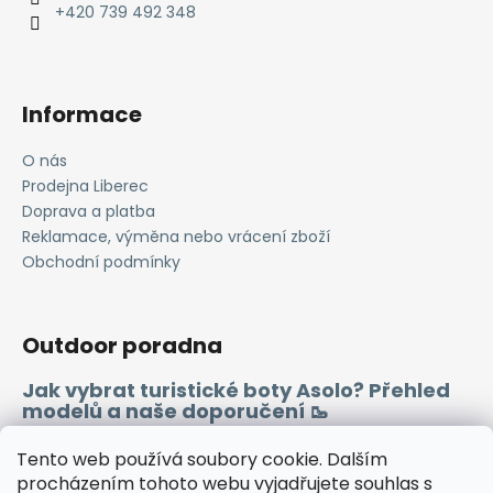
í
+420 739 492 348
Informace
O nás
Prodejna Liberec
Doprava a platba
Reklamace, výměna nebo vrácení zboží
Obchodní podmínky
Outdoor poradna
Jak vybrat turistické boty Asolo? Přehled
modelů a naše doporučení 🥾
Merino vlna 🐏
Tento web používá soubory cookie. Dalším
procházením tohoto webu vyjadřujete souhlas s