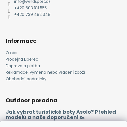
a
info
@
windsport.cz
t
+420 603 181 555
í
+420 739 492 348
Informace
O nás
Prodejna Liberec
Doprava a platba
Reklamace, výměna nebo vrácení zboží
Obchodní podmínky
Outdoor poradna
Jak vybrat turistické boty Asolo? Přehled
modelů a naše doporučení 🥾
Merino vlna 🐏