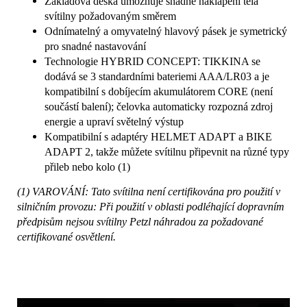
Základová deska umožňuje snadné naklápění těla
svítilny požadovaným směrem
Odnímatelný a omyvatelný hlavový pásek je symetrický
pro snadné nastavování
Technologie HYBRID CONCEPT: TIKKINA se
dodává se 3 standardními bateriemi AAA/LR03 a je
kompatibilní s dobíjecím akumulátorem CORE (není
součástí balení); čelovka automaticky rozpozná zdroj
energie a upraví světelný výstup
Kompatibilní s adaptéry HELMET ADAPT a BIKE
ADAPT 2, takže můžete svítilnu připevnit na různé typy
přileb nebo kolo (1)
(1) VAROVÁNÍ: Tato svítilna není certifikována pro použití v
silničním provozu: Při použití v oblasti podléhající dopravním
předpisům nejsou svítilny Petzl náhradou za požadované
certifikované osvětlení.