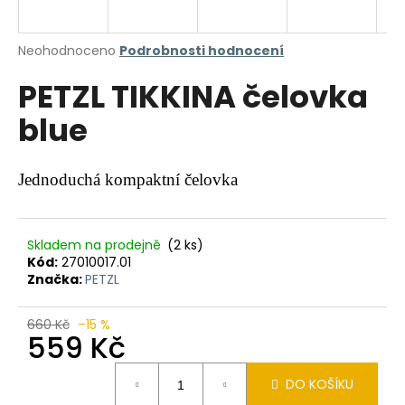
a
j
Průměrné
Neohodnoceno
Podrobnosti hodnocení
í
hodnocení
PETZL TIKKINA čelovka
produktu
t
je
?
blue
0,0
z
5
hvězdiček.
Jednoduchá kompaktní čelovka
HLEDAT
Skladem na prodejně
(2 ks)
Kód:
27010017.01
Značka:
PETZL
D
o
660 Kč
–15 %
p
559 Kč
o
r
Měrná
DO KOŠÍKU
u
cena: