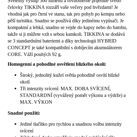
Světelný výstup 300 lumenů a rovnoměrné příjemné světlo
čelovky TIKKINA rozzáří vaše večery pod hvězdami! Je
vhodná jak pro čtení ve stanu, tak pro pohyb po kempu nebo
pěší turistiku. Snadno se používá díky jedinému vypínači. Je
kompaktní a lehká, snadno se vejde do kapsy nebo do batohu,
takže si ji můžete vzít s sebou kamkoli. TIKKINA se dodává
se 3 standardními bateriemi a díky technologii HYBRID
CONCEPT je také kompatibilní s dobíjecím akumulátorem
CORE. Váží pouhých 92 g.
Homogenní a pohodlné osvětlení blízkého okolí:
Široký, jednolitý kužel světla pohodlně osvítí blízké
okolí
Tři intenzity svícení: MAX. DOBA SVÍCENÍ,
STANDARDNÍ (vyvážený poměr výkonu a výdrže) a
MAX. VÝKON
Snadné použití:
Jediné tlačítko pro rychlou a snadnou volbu intenzity
svícení