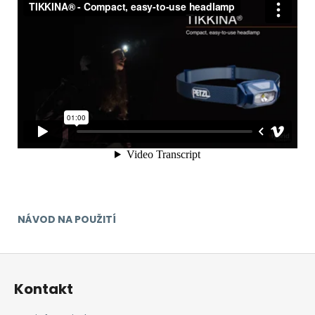
NÁVOD NA POUŽITÍ
Z
á
Kontakt
p