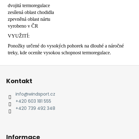
dvojitá termoregulace
zesílená oblast chodidla
zpevněná oblast nártu
vyrobeno v ČR
VYUŽITÍ:
Ponožky určené do vysokých pohorek na dlouhé a náročné
treky, kde oceníte vysokou schopnost termoregulace.
Z
á
Kontakt
p
a
info
@
windsport.cz
t
+420 603 181 555
í
+420 739 492 348
Informace