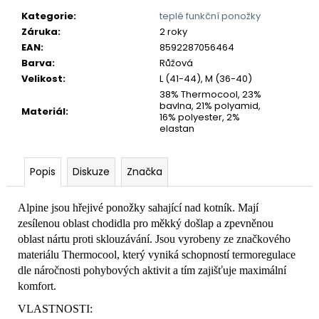
č
u
Kategorie
:
teplé funkční ponožky
j
Záruka
:
2 roky
e
EAN
:
8592287056464
m
Barva
:
Růžová
e
Velikost
:
L (41-44), M (36-40)
38% Thermocool, 23%
bavlna, 21% polyamid,
Materiál
:
16% polyester, 2%
elastan
Popis
Diskuze
Značka
Alpine jsou hřejivé ponožky sahající nad kotník. Mají
zesílenou oblast chodidla pro měkký došlap a zpevněnou
oblast nártu proti sklouzávání. Jsou vyrobeny ze značkového
materiálu Thermocool, který vyniká schopností termoregulace
dle náročnosti pohybových aktivit a tím zajišťuje maximální
komfort.
VLASTNOSTI: