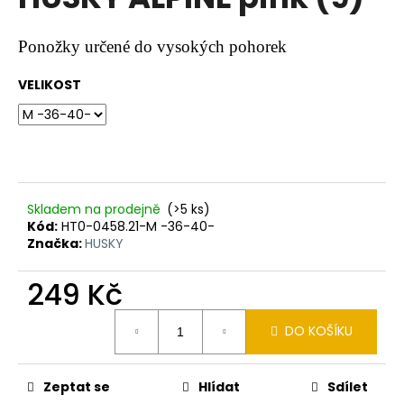
je
a
0,0
z
j
Ponožky určené do vysokých pohorek
5
í
hvězdiček.
VELIKOST
t
?
Skladem na prodejně
(>5 ks)
HLEDAT
Kód:
HT0-0458.21-M -36-40-
Značka:
HUSKY
249 Kč
D
o
Měrná
p
DO KOŠÍKU
cena:
o
r
u
Zeptat se
Hlídat
Sdílet