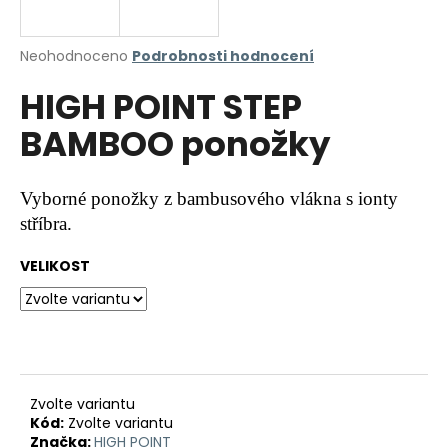
a
j
Průměrné
Neohodnoceno
Podrobnosti hodnocení
í
hodnocení
HIGH POINT STEP
produktu
t
je
?
BAMBOO ponožky
0,0
z
5
hvězdiček.
Vyborné ponožky z bambusového vlákna s ionty
stříbra.
HLEDAT
VELIKOST
D
o
p
o
r
Zvolte variantu
Kód:
Zvolte variantu
u
Značka:
HIGH POINT