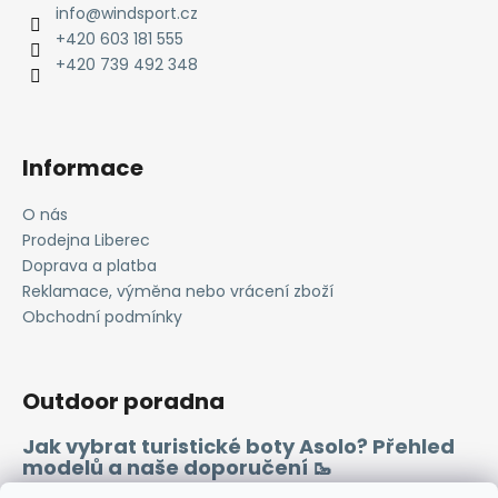
a
info
@
windsport.cz
t
+420 603 181 555
í
+420 739 492 348
Informace
O nás
Prodejna Liberec
Doprava a platba
Reklamace, výměna nebo vrácení zboží
Obchodní podmínky
Outdoor poradna
Jak vybrat turistické boty Asolo? Přehled
modelů a naše doporučení 🥾