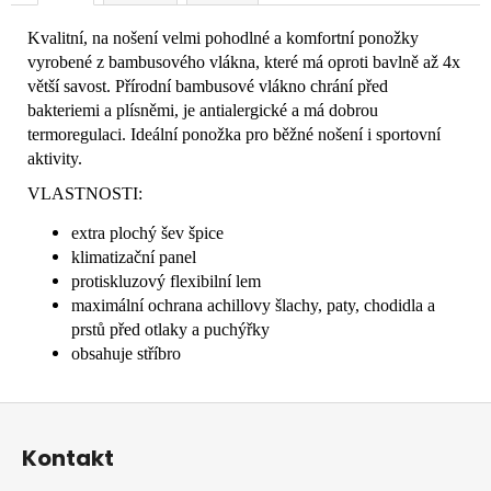
Kvalitní, na nošení velmi pohodlné a komfortní ponožky
vyrobené z bambusového vlákna, které má oproti bavlně až 4x
větší savost. Přírodní bambusové vlákno chrání před
bakteriemi a plísněmi, je antialergické a má dobrou
termoregulaci. Ideální ponožka pro běžné nošení i sportovní
aktivity.
VLASTNOSTI:
extra plochý šev špice
klimatizační panel
protiskluzový flexibilní lem
maximální ochrana achillovy šlachy, paty, chodidla a
prstů před otlaky a puchýřky
obsahuje stříbro
Z
á
Kontakt
p