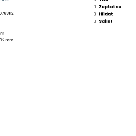
Zeptat se
0788112
Hlídat
Sdílet
cm
4/12 mm