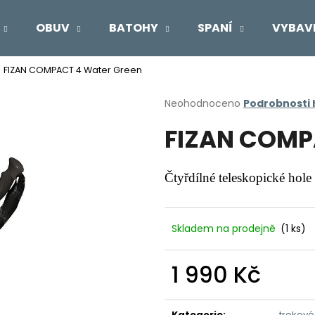
OBUV
BATOHY
SPANÍ
VYBAV
FIZAN COMPACT 4 Water Green
Co potřebujete najít?
Průměrné
Neohodnoceno
Podrobnosti
hodnocení
FIZAN COMP
produktu
HLEDAT
je
0,0
z
Čtyřdílné teleskopické hole
5
Doporučujeme
hvězdiček.
Skladem na prodejně
(1 ks)
1 990 Kč
Měrná
cena:
Kategorie
:
trekové