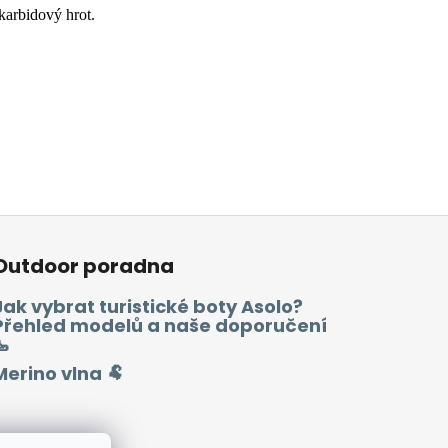
karbidový hrot.
Outdoor poradna
Jak vybrat turistické boty Asolo?
Přehled modelů a naše doporučení
🥾
Merino vlna 🐏