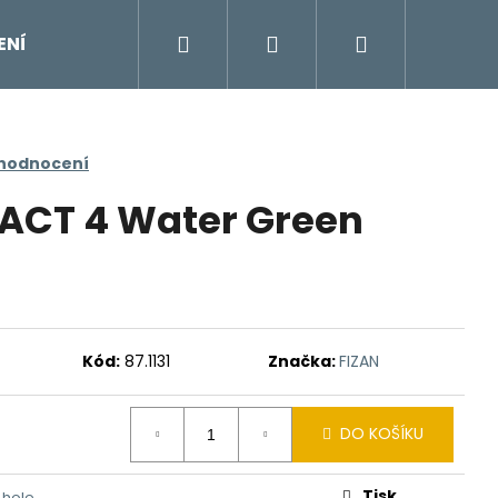
Hledat
Přihlášení
Nákupní
ENÍ
DOPLŇKY
Moje objednávka
Znač
košík
 hodnocení
ACT 4 Water Green
Kód:
87.1131
Značka:
FIZAN
DO KOŠÍKU
Tisk
 hole