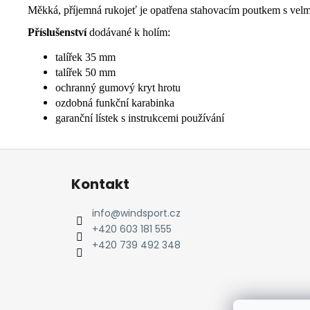
Měkká, příjemná rukojeť je opatřena stahovacím poutkem s velm
Příslušenství
dodávané k holím:
talířek 35 mm
talířek 50 mm
ochranný gumový kryt hrotu
ozdobná funkční karabinka
garanční lístek s instrukcemi používání
Z
á
Kontakt
p
a
info
@
windsport.cz
t
+420 603 181 555
í
+420 739 492 348