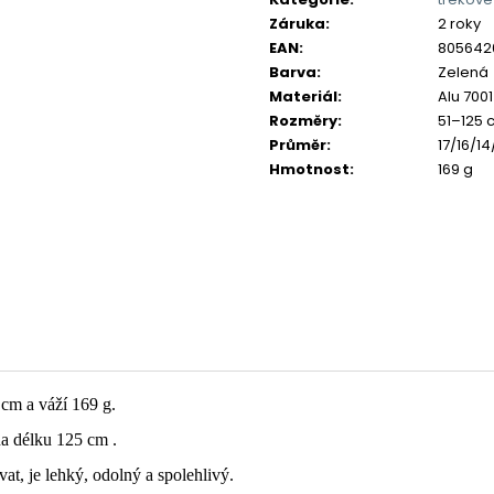
Záruka
:
2 roky
EAN
:
805642
Barva
:
Zelená
Materiál
:
Alu 7001
Rozměry
:
51–125 
Průměr
:
17/16/1
Hmotnost
:
169 g
 cm a váží 169 g.
na délku 125 cm .
at, je lehký, odolný a spolehlivý.