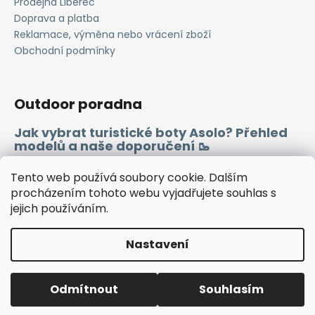
Prodejna Liberec
p
i
Doprava a platba
s
Reklamace, výměna nebo vrácení zboží
u
Obchodní podmínky
Outdoor poradna
Jak vybrat turistické boty Asolo? Přehled
modelů a naše doporučení 🥾
Merino vlna 🐏
Tento web používá soubory cookie. Dalším
procházením tohoto webu vyjadřujete souhlas s
jejich používáním.
Instagram
Facebook
Heureka.cz
Zboží.cz
Nastavení
Vytvořil Shoptet
Odmítnout
Souhlasím
Copyright 2026
WINDSPORT
. Všechna práva vyhrazena.
🔷TUTO SOBOTU ZAVŘENO🔷