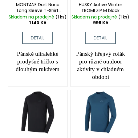
č
o
MONTANE Dart Nano
HUSKY Active Winter
u
Long Sleeve T-Shirt
TROMI ZIP M black
d
j
Eclipse Blue
Skladem na prodejně
(1 ks)
Skladem na prodejně
(1 ks)
e
u
1 140 Kč
999 Kč
m
k
e
t
DETAIL
DETAIL
ů
Pánské ultralehké
Pánský hřejivý rolák
prodyšné tričko s
pro různé outdoor
dlouhým rukávem
aktivity v chladném
období