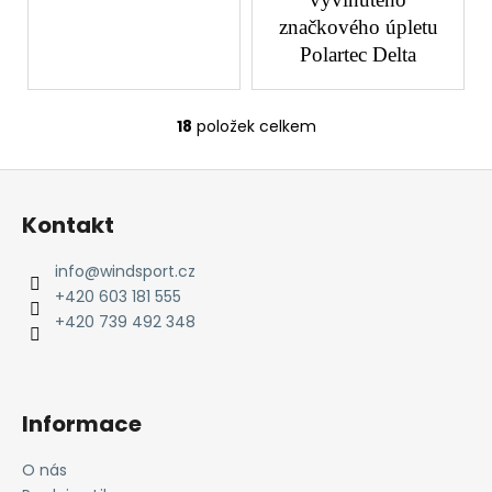
značkového úpletu
Polartec Delta
18
položek celkem
O
v
Z
l
á
á
Kontakt
d
p
a
a
info
@
windsport.cz
c
t
+420 603 181 555
í
í
+420 739 492 348
p
r
v
k
Informace
y
v
O nás
ý