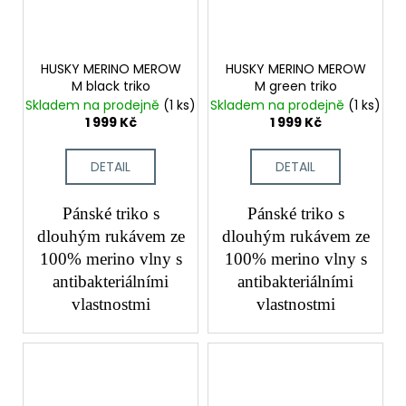
HUSKY MERINO MEROW
HUSKY MERINO MEROW
M black triko
M green triko
Skladem na prodejně
(1 ks)
Skladem na prodejně
(1 ks)
1 999 Kč
1 999 Kč
DETAIL
DETAIL
Pánské triko s
Pánské triko s
dlouhým rukávem ze
dlouhým rukávem ze
100% merino vlny s
100% merino vlny s
antibakteriálními
antibakteriálními
vlastnostmi
vlastnostmi