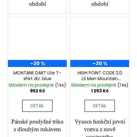
období
období
–20 %
–30 %
MONTANE DART Lite T-
HIGH POINT CODE 2.0
shirt dl.r. blue
LS Man Mountain
spring
Skladem na prodejně
(1 ks)
Skladem na prodejně
(1 ks)
952 Kč
1 253 Kč
DETAIL
DETAIL
Pánské prodyšné triko
Vysoce funkční první
s dlouhým rukávem
vrstva z nově
vyvinutého