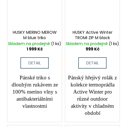
HUSKY MERINO MEROW
HUSKY Active Winter
M blue triko
TROMI ZIP M black
Skladem na prodejně
(1 ks)
Skladem na prodejně
(1 ks)
1 999 Kč
999 Kč
DETAIL
DETAIL
Pánské triko s
Pánský hřejivý rolák z
dlouhým rukávem ze
kolekce termoprádla
100% merino vlny s
Active Winter pro
antibakteriálními
různé outdoor
vlastnostmi
aktivity v chladném
období