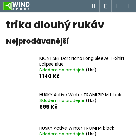
K
Přejít
Hledat
Náku
M
Přihlášen
na
o
obsah
Zpět
Zpět
košík
š
trika dlouhý rukáv
í
C
k
Nejprodávanější
o
p
o
MONTANE Dart Nano Long Sleeve T-Shirt
t
Eclipse Blue
Skladem na prodejně
(1 ks)
ř
1 140 Kč
e
b
u
HUSKY Active Winter TROMI ZIP M black
Skladem na prodejně
(1 ks)
j
999 Kč
e
t
e
HUSKY Active Winter TROMI M black
n
Skladem na prodejně
(1 ks)