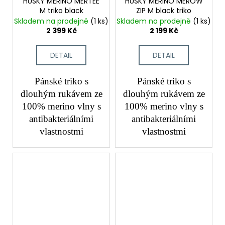
HUSKY MERINO MERTEE
HUSKY MERINO MEROW
M triko black
ZIP M black triko
Skladem na prodejně
(1 ks)
Skladem na prodejně
(1 ks)
2 399 Kč
2 199 Kč
DETAIL
DETAIL
Pánské triko s
Pánské triko s
dlouhým rukávem ze
dlouhým rukávem ze
100% merino vlny s
100% merino vlny s
antibakteriálními
antibakteriálními
vlastnostmi
vlastnostmi