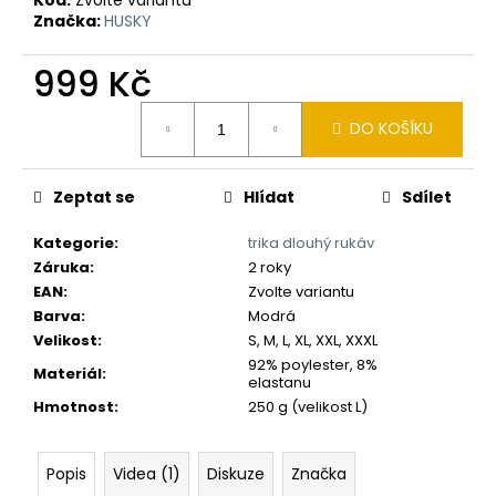
č
Značka:
HUSKY
u
j
999 Kč
e
m
Měrná
e
DO KOŠÍKU
cena:
Zeptat se
Hlídat
Sdílet
Kategorie
:
trika dlouhý rukáv
Záruka
:
2 roky
EAN
:
Zvolte variantu
Barva
:
Modrá
Velikost
:
S, M, L, XL, XXL, XXXL
92% poylester, 8%
Materiál
:
elastanu
Hmotnost
:
250 g (velikost L)
Popis
Videa (1)
Diskuze
Značka