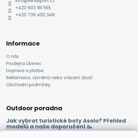
info
@
windsport.cz
t
+420 603 181 555
í
+420 739 492 348
Informace
O nás
Prodejna Liberec
Doprava a platba
Reklamace, výměna nebo vrácení zboží
Obchodní podmínky
Outdoor poradna
Jak vybrat turistické boty Asolo? Přehled
modelů a naše doporučení 🥾
Merino vlna 🐏