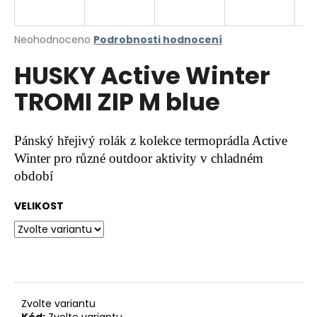
a
j
Průměrné
Neohodnoceno
Podrobnosti hodnocení
í
hodnocení
HUSKY Active Winter
produktu
t
je
?
TROMI ZIP M blue
0,0
z
5
hvězdiček.
Pánský hřejivý rolák z kolekce termoprádla Active
Winter pro různé outdoor aktivity v chladném
HLEDAT
období
VELIKOST
D
o
p
o
r
u
Zvolte variantu
Kód:
Zvolte variantu