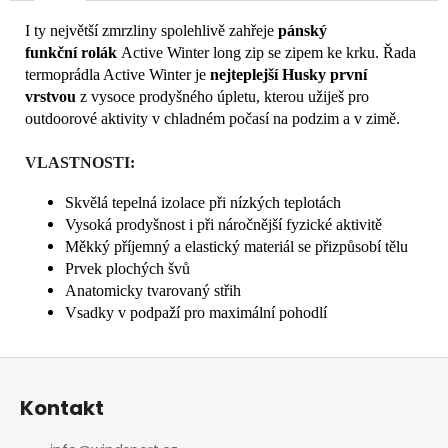
I ty největší zmrzliny spolehlivě zahřeje
pánský
funkční rolák
Active Winter long zip se zipem ke krku. Řada
termoprádla Active Winter je
nejteplejší Husky první
vrstvou
z vysoce prodyšného úpletu, kterou užiješ pro
outdoorové aktivity v chladném počasí na podzim a v zimě.
VLASTNOSTI:
Skvělá tepelná izolace při nízkých teplotách
Vysoká prodyšnost i při náročnější fyzické aktivitě
Měkký příjemný a elastický materiál se přizpůsobí tělu
Prvek plochých švů
Anatomicky tvarovaný střih
Vsadky v podpaží pro maximální pohodlí
Z
á
Kontakt
p
a