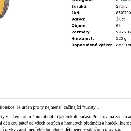
Záruka
:
2 roky
EAN
:
859179
Barva
:
Žlutá
Objem
:
6 L
Rozměry
:
29 x 20 
Hmotnost
:
220 g
Doporučená výška
:
od 90 c
lekce. Je určen pro ty nejmenší, začínající "turisty".
lety v jakémkoli ročním období i jakémkoli počasí. Polstrovaná záda a
ání dětskou páteř od všech ostrých a hranatých předmětů a hraček, kter
ní prvky zajistí nepřehlédnutelnost dětí nejen v silničním provozu.