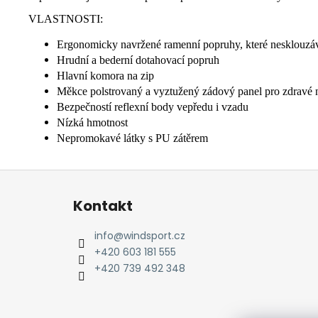
VLASTNOSTI:
Ergonomicky navržené ramenní popruhy, které nesklouzáv
Hrudní a bederní dotahovací popruh
Hlavní komora na zip
Měkce polstrovaný a vyztužený zádový panel pro zdravé 
Bezpečností reflexní body vepředu i vzadu
Nízká hmotnost
Nepromokavé látky s PU zátěrem
Z
á
Kontakt
p
a
info
@
windsport.cz
t
+420 603 181 555
í
+420 739 492 348