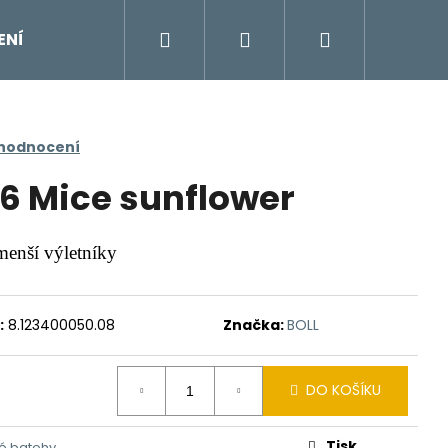
Hledat
Přihlášení
Nákupní
ENÍ
DOPLŇKY
Moje objednávka
Znač
košík
 hodnocení
6 Mice sunflower
menší výletníky
:
8.123400050.08
Značka:
BOLL
DO KOŠÍKU
Tisk
ké batohy