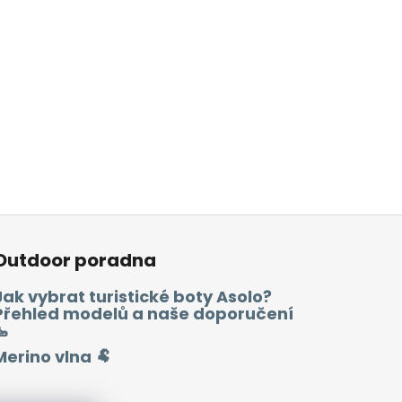
Outdoor poradna
Jak vybrat turistické boty Asolo?
Přehled modelů a naše doporučení
🥾
Merino vlna 🐏