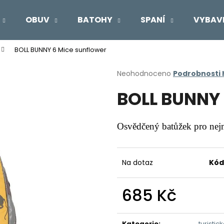
OBUV
BATOHY
SPANÍ
VYBAV
BOLL BUNNY 6 Mice sunflower
Co potřebujete najít?
Průměrné
Neohodnoceno
Podrobnosti
hodnocení
BOLL BUNNY 
produktu
HLEDAT
je
0,0
z
Osvědčený batůžek pro nej
5
Doporučujeme
hvězdiček.
Na dotaz
Kód
685 Kč
Měrná
cena:
Kategorie
:
turistic