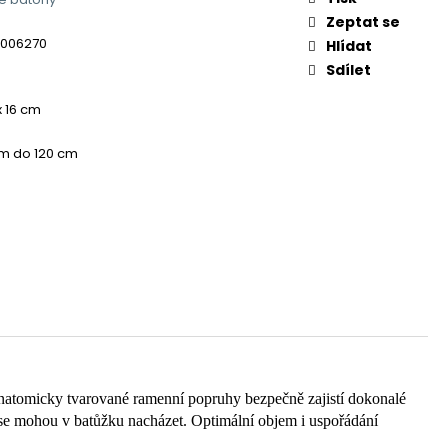
Zeptat se
0006270
Hlídat
Sdílet
x 16 cm
m do 120 cm
 anatomicky tvarované ramenní popruhy bezpečně zajistí dokonalé
é se mohou v batůžku nacházet. Optimální objem i uspořádání