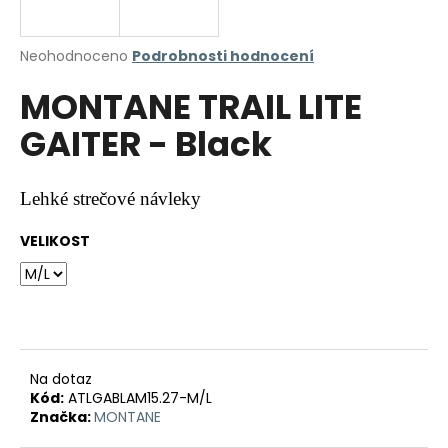
a
j
Průměrné
Neohodnoceno
Podrobnosti hodnocení
í
hodnocení
MONTANE TRAIL LITE
produktu
t
je
?
GAITER - Black
0,0
z
5
hvězdiček.
Lehké strečové návleky
HLEDAT
VELIKOST
D
o
p
Na dotaz
o
Kód:
ATLGABLAM15.27-M/L
r
Značka:
MONTANE
u