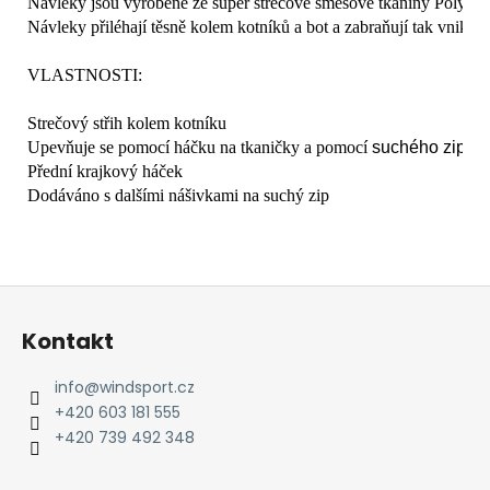
Návleky jsou vyrobené ze super strečové směsové tkaniny Polyest
Návleky přiléhají těsně kolem kotníků a bot a zabraňují tak vniknut
VLASTNOSTI:
Strečový střih kolem kotníku

Upevňuje se pomocí háčku na tkaničky a pomocí 
suchého zipu k
Přední krajkový háček

Dodáváno s dalšími nášivkami na suchý zip
Z
á
Kontakt
p
a
info
@
windsport.cz
t
+420 603 181 555
í
+420 739 492 348