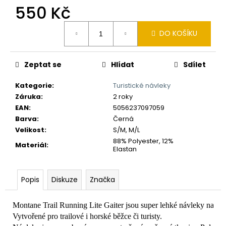
č
550 Kč
u
j
Měrná
e
DO KOŠÍKU
cena:
m
e
Zeptat se
Hlídat
Sdílet
Kategorie
:
Turistické návleky
Záruka
:
2 roky
EAN
:
5056237097059
Barva
:
Černá
Velikost
:
S/M, M/L
88% Polyester, 12%
Materiál
:
Elastan
Popis
Diskuze
Značka
Montane Trail Running Lite Gaiter jsou super lehké návleky na bot
Vytvořené pro trailové i horské běžce či turisty.