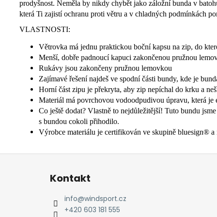
prodyšnost. Neměla by nikdy chybět jako záložní bunda v batohu, 
která Ti zajistí ochranu proti větru a v chladných podmínkách pom
VLASTNOSTI:
Větrovka má jednu praktickou boční kapsu na zip, do které
Menší, dobře padnoucí kapuci zakončenou pružnou lemovk
Rukávy jsou zakončeny pružnou lemovkou
Zajímavé řešení najdeš ve spodní části bundy, kde je bund
Horní část zipu je překryta, aby zip nepíchal do krku a 
Materiál má povrchovou vodoodpudivou úpravu, která je e
Co ještě dodat? Vlastně to nejdůležitější! Tuto bundu jsme
s bundou cokoli přihodilo.
Výrobce materiálu je certifikován ve skupině bluesign
Z
á
Kontakt
p
a
info
@
windsport.cz
t
+420 603 181 555