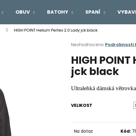
OBUV
BATOHY
SPANÍ
VYBAV
HIGH POINT Helium Pertex 2.0 Lady jck black
Co potřebujete najít?
Průměrné
Neohodnoceno
Podrobnosti
hodnocení
HIGH POINT 
produktu
HLEDAT
je
jck black
0,0
z
5
Doporučujeme
hvězdiček.
Ultralehká dámská větrovka
VELIKOST
Na dotaz
Kód:
7