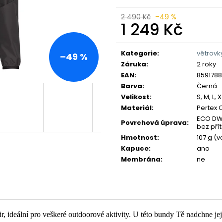
2 490 Kč
–49 %
1 249 Kč
Měrná
cena:
Kategorie
:
větrovk
–49 %
Záruka
:
2 roky
EAN
:
859178
Barva
:
Černá
Velikost
:
S, M, L, 
Materiál
:
Pertex 
ECO DW
Povrchová úprava
:
bez pří
Hmotnost
:
107 g (v
Kapuce
:
ano
Membrána
:
ne
 ideální pro veškeré outdoorové aktivity. U této bundy Tě nadchne její