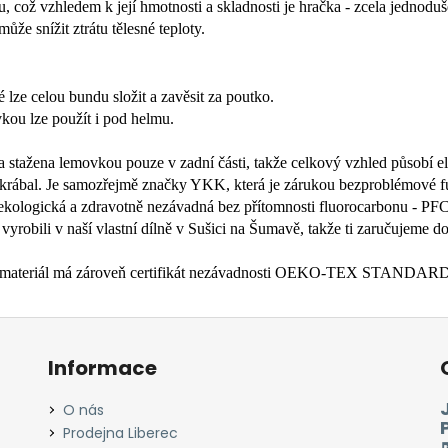
což vzhledem k její hmotnosti a skladnosti je hračka - zcela jednoduše 
ůže snížit ztrátu tělesné teploty.
 lze celou bundu složit a zavěsit za poutko.
ou lze použít i pod helmu.
a stažena lemovkou pouze v zadní části, takže celkový vzhled působí el
neškrábal. Je samozřejmě značky YKK, která je zárukou bezproblémové f
kologická a zdravotně nezávadná bez přítomnosti fluorocarbonu - PFC
 vyrobili v naší vlastní dílně v Sušici na Šumavě, takže ti zaručujeme 
® a materiál má zároveň certifikát nezávadnosti OEKO-TEX STANDAR
Informace
O nás
Prodejna Liberec