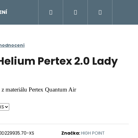
Hledat
Přihlášení
Nákupní
ENÍ
DOPLŇKY
Moje objednávka
Znač
košík
 hodnocení
Helium Pertex 2.0 Lady
 z materiálu Pertex Quantum Air
0D229935.70-XS
Značka:
HIGH POINT