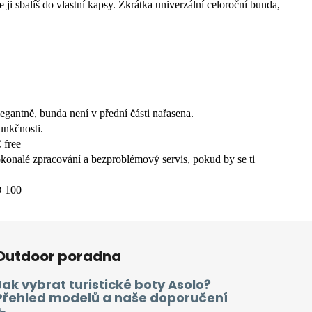
ji sbalíš do vlastní kapsy. Zkrátka univerzální celoroční bunda,
egantně, bunda není v přední části nařasena.
unkčnosti.
 free
dokonalé zpracování a bezproblémový servis, pokud by se ti
D 100
Outdoor poradna
Jak vybrat turistické boty Asolo?
Přehled modelů a naše doporučení
🥾