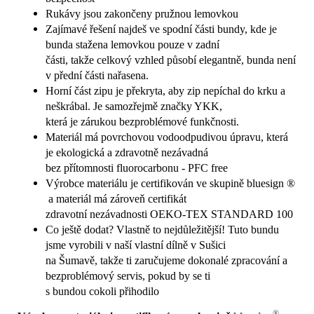
Rukávy jsou zakončeny pružnou lemovkou
Zajímavé řešení najdeš ve spodní části bundy, kde je
bunda stažena lemovkou pouze v zadní
části, takže celkový vzhled působí elegantně, bunda není
v přední části nařasena.
Horní část zipu je překryta, aby zip nepíchal do krku a
neškrábal. Je samozřejmě značky YKK,
která je zárukou bezproblémové funkčnosti.
Materiál má povrchovou vodoodpudivou úpravu, která
je ekologická a zdravotně nezávadná
bez přítomnosti fluorocarbonu - PFC free
Výrobce materiálu je certifikován ve skupině bluesign ®
a materiál má zároveň certifikát
zdravotní nezávadnosti OEKO-TEX STANDARD 100
Co ještě dodat? Vlastně to nejdůležitější! Tuto bundu
jsme vyrobili v naší vlastní dílně v Sušici
na Šumavě, takže ti zaručujeme dokonalé zpracování a
bezproblémový servis, pokud by se ti
s bundou cokoli přihodilo
®