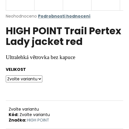
a
j
Průměrné
Neohodnoceno
Podrobnosti hodnocení
í
hodnocení
HIGH POINT Trail Pertex
produktu
t
je
?
Lady jacket red
0,0
z
5
hvězdiček.
Ultralehká větrovka bez kapuce
HLEDAT
VELIKOST
D
o
p
Zvolte variantu
o
Kód:
Zvolte variantu
r
Značka:
HIGH POINT
u