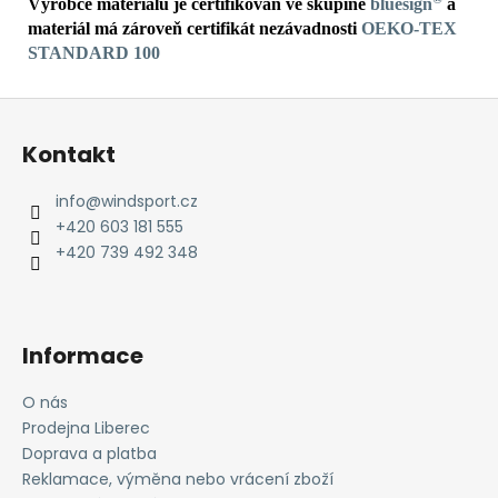
Výrobce materiálu je certifikován ve skupině
bluesign
a
materiál má zároveň certifikát nezávadnosti
OEKO-TEX
STANDARD 100
Z
á
Kontakt
p
a
info
@
windsport.cz
t
+420 603 181 555
í
+420 739 492 348
Informace
O nás
Prodejna Liberec
Doprava a platba
Reklamace, výměna nebo vrácení zboží