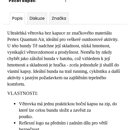
Počet kapes
:
1
Popis
Diskuze
Značka
Ultralehká větrovka bez kapuce ze značkového materiálu
Pertex Quantum Air, ideální pro veškeré outdoorové aktivity.
U této bundy Tě nadchne její skladnost, nízká hmotnost,
vynikající větruvzdornost a prodyšnost. Neměla by nikdy
chybět jako záložní bunda v batohu, což vzhledem k její
hmotnosti a skladnosti je hračka - zcela jednoduše ji sbalíš do
vlastní kapsy. Ideální bunda na trail running, cyklistiku a další
aktivity s jasným požadavkem na zajištěním tepelného
komfortu.
VLASTNOSTI:
Větrovka má jednu praktickou boční kapsu na zip, do
které lze celou bundu složit a zavěsit za
poutko.
Reflexní logo na předním i zadním dílu pro větší
bezpečnost