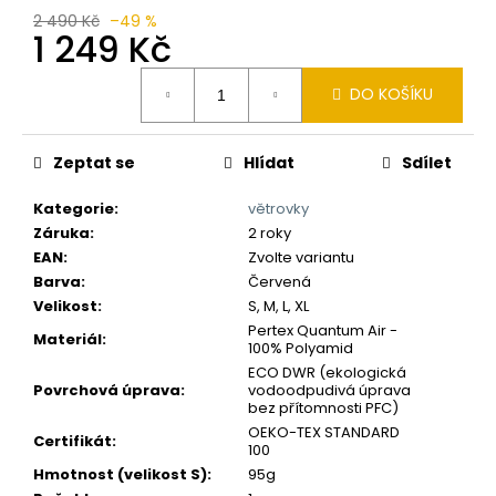
č
2 490 Kč
–49 %
u
1 249 Kč
j
e
Měrná
DO KOŠÍKU
m
cena:
e
Zeptat se
Hlídat
Sdílet
Kategorie
:
větrovky
Záruka
:
2 roky
EAN
:
Zvolte variantu
Barva
:
Červená
Velikost
:
S, M, L, XL
Pertex Quantum Air -
Materiál
:
100% Polyamid
ECO DWR (ekologická
Povrchová úprava
:
vodoodpudivá úprava
bez přítomnosti PFC)
OEKO-TEX STANDARD
Certifikát
:
100
Hmotnost (velikost S)
:
95g