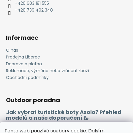
t
+420 603 181 555
í
+420 739 492 348
Informace
O nás
Prodejna Liberec
Doprava a platba
Reklamace, výměna nebo vrácení zboží
Obchodní podmínky
Outdoor poradna
Jak vybrat turistické boty Asolo? Přehled
modelů a naše doporučení 🥾
Merino vlna 🐏
Tento web používá soubory cookie. Dalším