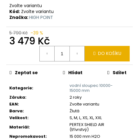
č
Zvolte variantu
u
Kód:
Zvolte variantu
j
Značka:
HIGH POINT
e
m
5 790 Kč
–39 %
e
3 479 Kč
Měrná
DO KOŠÍKU
cena:
Zeptat se
Hlídat
Sdílet
vodní sloupec 10000-
Kategorie
:
15000 mm
Záruka
:
2 roky
EAN
:
Zvolte variantu
Barva
:
Žlutá
Velikost
:
S, M, L, XS, XL, XXL
PERTEX SHIELD AIR
Materiál
:
(třívrstvý)
Nepromokavost
:
15 000 mm H2O