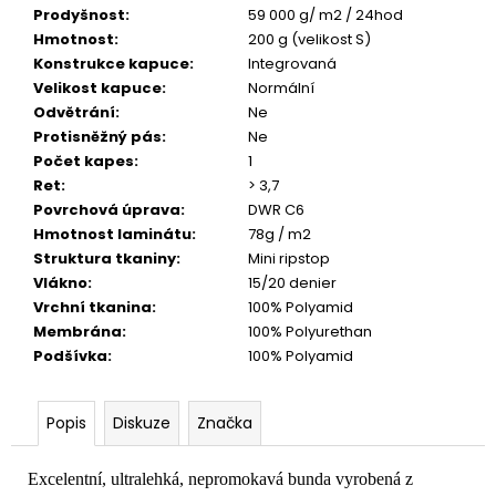
Prodyšnost
:
59 000 g/ m2 / 24hod
Hmotnost
:
200 g (velikost S)
Konstrukce kapuce
:
Integrovaná
Velikost kapuce
:
Normální
Odvětrání
:
Ne
Protisněžný pás
:
Ne
Počet kapes
:
1
Ret
:
> 3,7
Povrchová úprava
:
DWR C6
Hmotnost laminátu
:
78g / m2
Struktura tkaniny
:
Mini ripstop
Vlákno
:
15/20 denier
Vrchní tkanina
:
100% Polyamid
Membrána
:
100% Polyurethan
Podšívka
:
100% Polyamid
Popis
Diskuze
Značka
Excelentní, ultralehká, nepromokavá bunda vyrobená z