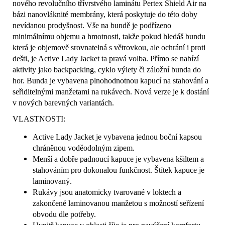
nového revolučního třívrstvého laminátu Pertex Shield Air na
bázi nanovláknité membrány, která poskytuje do této doby
nevídanou prodyšnost. Vše na bundě je podřízeno
minimálnímu objemu a hmotnosti, takže pokud hledáš bundu
která je objemově srovnatelná s větrovkou, ale ochrání i proti
dešti, je Active Lady Jacket ta pravá volba. Přímo se nabízí
aktivity jako backpacking, cyklo výlety či záložní bunda do
hor. Bunda je vybavena plnohodnotnou kapucí na stahování a
seřiditelnými manžetami na rukávech. Nová verze je k dostání
v nových barevných variantách.
VLASTNOSTI:
Active Lady Jacket je vybavena jednou boční kapsou
chráněnou voděodolným zipem.
Menší a dobře padnoucí kapuce je vybavena kšiltem a
stahováním pro dokonalou funkčnost. Štítek kapuce je
laminovaný.
Rukávy jsou anatomicky tvarované v loktech a
zakončené laminovanou manžetou s možností seřízení
obvodu dle potřeby.