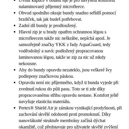
Uvnitř kapuce v oblasti šíje je pro navýšení komfortu
nalaminovaný příjemný microfleece.
Obvod spodního okraje bundy snadno seřídíš pomocí
brzdiček, tak jak budeš potřebovat.
Zadní díl bundy je prodloužený.
Hlavní zip je u brady opatřen ochrannou légou s
microfleecem takže nic neškrábe, nepíchá apod. Je
samozřejmě značky YKK z řady AquaGuard, tedy
voděodolný a navíc podložený propracovanou
laminovanou légou, takže se zip za nic už nikdy
nekousne.
Aby do bundy opravdu nezateklo, jsou veškeré švy
podlepeny značkovou páskou.
Opravdu není nic příjemného, když ti bunda vyjede při
zvednutí rukou do půli pasu. Toto se ti zde díky
propracovanému střihu opravdu nestane. Komfort ještě
navyšuje elasticita materiálu.
Pertex® Shield Air je zárukou vynikající prodyšnosti, při
zachování skvělé odolnosti proti promoknutí. Díky
nanovláknité struktuře membrány začíná dýchat
okamžitě, což představuje pro uživatele skvělé zvýšení