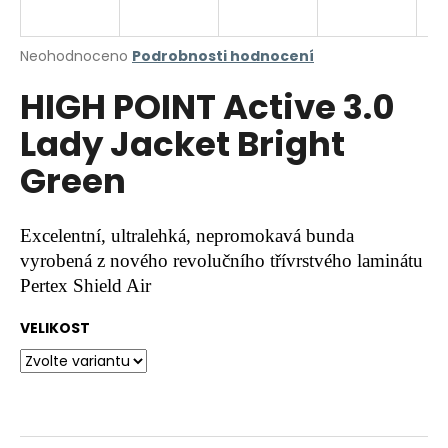
a
j
Průměrné
Neohodnoceno
Podrobnosti hodnocení
í
hodnocení
HIGH POINT Active 3.0
produktu
t
je
?
Lady Jacket Bright
0,0
z
Green
5
hvězdiček.
HLEDAT
Excelentní, ultralehká, nepromokavá bunda
vyrobená z nového revolučního třívrstvého laminátu
Pertex Shield Air
D
VELIKOST
o
p
o
r
u