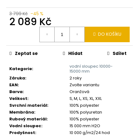
č
u
j
3 799 Kč
–45 %
2 089 Kč
e
m
Měrná
e
DO KOŠÍKU
cena:
Zeptat se
Hlídat
Sdílet
vodní sloupec 10000-
Kategorie
:
15000 mm
Záruka
:
2 roky
EAN
:
Zvolte variantu
Barva
:
Oranžová
Velikost
:
S, M, L, XS, XL, XXL
Svrchní materiál
:
100% polyester
Membrána
:
100% polyuretan
Rubový materiál
:
100% polyester
Vodní sloupec
:
15 000 mm H2O
Prodyšnost
:
10 000 g/m2/24 hod