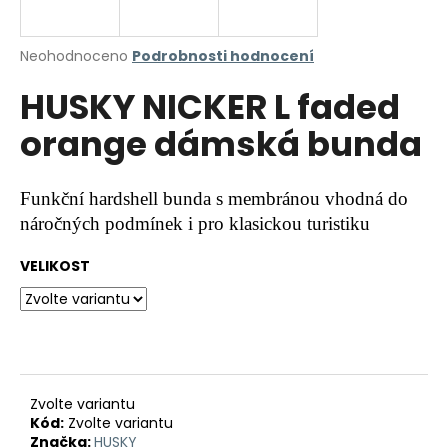
a
j
Průměrné
Neohodnoceno
Podrobnosti hodnocení
í
hodnocení
HUSKY NICKER L faded
produktu
t
je
?
orange dámská bunda
0,0
z
5
hvězdiček.
Funkční hardshell bunda s membránou vhodná do
náročných podmínek i pro klasickou turistiku
HLEDAT
VELIKOST
D
o
p
o
r
Zvolte variantu
Kód:
Zvolte variantu
u
Značka:
HUSKY