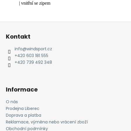
| vnitřní se zipem
Z
á
Kontakt
p
a
info
@
windsport.cz
t
+420 603 181 555
í
+420 739 492 348
Informace
O nás
Prodejna Liberec
Doprava a platba
Reklamace, výměna nebo vrácení zboží
Obchodní podmínky