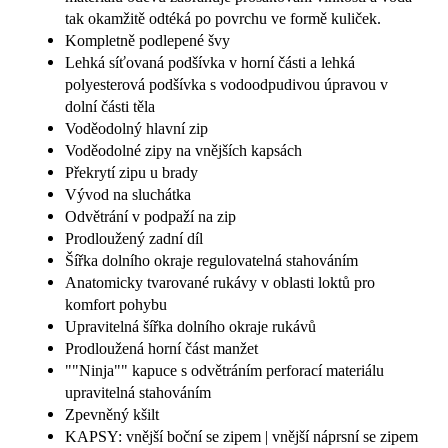
tak okamžitě odtéká po povrchu ve formě kuliček.
Kompletně podlepené švy
Lehká síťovaná podšívka v horní části a lehká
polyesterová podšívka s vodoodpudivou úpravou v
dolní části těla
Voděodolný hlavní zip
Voděodolné zipy na vnějších kapsách
Překrytí zipu u brady
Vývod na sluchátka
Odvětrání v podpaží na zip
Prodloužený zadní díl
Šířka dolního okraje regulovatelná stahováním
Anatomicky tvarované rukávy v oblasti loktů pro
komfort pohybu
Upravitelná šířka dolního okraje rukávů
Prodloužená horní část manžet
""Ninja"" kapuce s odvětráním perforací materiálu
upravitelná stahováním
Zpevněný kšilt
KAPSY: vnější boční se zipem | vnější náprsní se zipem