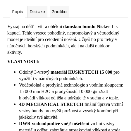
Popis
Diskuze
Značka
Vyzraj na déšť i vítr a oblékni
dámskou bundu Nicker L
s
kapucí. Tehle vysoce pohodlný, nepromokavý a větruodolný
model je ideální pro celodenní nošení. Užiješ ho pro treky v
náročných horských podmínkách, ale i na další outdoor
aktivity.
VLASTNOSTI:
Odolný 3-vrstvý
materiál HUSKYTECH 15 000
pro
využití i v náročných podmínkách.
Voděodolná a prodyšná technologie s vodním sloupcem:
15 000 mm H2O a prodyšností: 10 000 g/m2/24
h odvádí vlhkost od těla a udržuje tě v suchu a v teple.
4D MECHANICAL STRETCH
finální úprava vrchní
vrstvy bundy pro vyšší pružnost a vysoký komfort při
jakékoliv tvé aktivitě.
DWR vodoodpudivé vnější ošetření
vrchní vrstvy
materiálu oděvu zabraňuje prosakování vlhkosti a voda