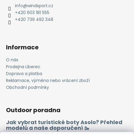
a
info
@
windsport.cz
t
+420 603 181 555
í
+420 739 492 348
Informace
O nás
Prodejna Liberec
Doprava a platba
Reklamace, výměna nebo vrácení zboží
Obchodní podmínky
Outdoor poradna
Jak vybrat turistické boty Asolo? Přehled
modelů a naše doporučení 🥾