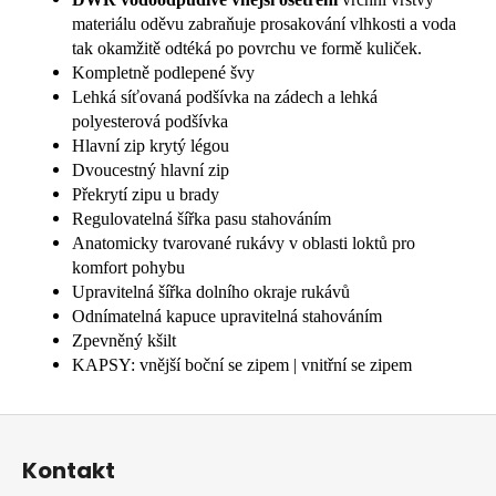
materiálu oděvu zabraňuje prosakování vlhkosti a voda
tak okamžitě odtéká po povrchu ve formě kuliček.
Kompletně podlepené švy
Lehká síťovaná podšívka na zádech a lehká
polyesterová podšívka
Hlavní zip krytý légou
Dvoucestný hlavní zip
Překrytí zipu u brady
Regulovatelná šířka pasu stahováním
Anatomicky tvarované rukávy v oblasti loktů pro
komfort pohybu
Upravitelná šířka dolního okraje rukávů
Odnímatelná kapuce upravitelná stahováním
Zpevněný kšilt
KAPSY: vnější boční se zipem | vnitřní se zipem
Z
á
Kontakt
p