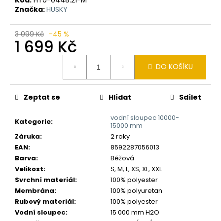
č
Značka:
HUSKY
u
j
e
3 099 Kč
–45 %
1 699 Kč
m
e
Měrná
DO KOŠÍKU
cena:
Zeptat se
Hlídat
Sdílet
vodní sloupec 10000-
Kategorie
:
15000 mm
Záruka
:
2 roky
EAN
:
8592287056013
Barva
:
Béžová
Velikost
:
S, M, L, XS, XL, XXL
Svrchní materiál
:
100% polyester
Membrána
:
100% polyuretan
Rubový materiál
:
100% polyester
Vodní sloupec
:
15 000 mm H2O