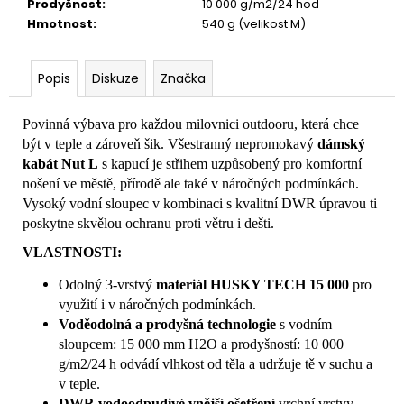
Prodyšnost
:
10 000 g/m2/24 hod
Hmotnost
:
540 g (velikost M)
Popis
Diskuze
Značka
Povinná výbava pro každou milovnici outdooru, která chce
být v teple a zároveň šik. Všestranný nepromokavý
dámský
kabát Nut L
s kapucí je střihem uzpůsobený pro komfortní
nošení ve městě, přírodě ale také v náročných podmínkách.
Vysoký vodní sloupec v kombinaci s kvalitní DWR úpravou ti
poskytne skvělou ochranu proti větru i dešti.
VLASTNOSTI:
Odolný 3-vrstvý
materiál HUSKY TECH 15 000
pro
využití i v náročných podmínkách.
Voděodolná a prodyšná technologie
s vodním
sloupcem: 15 000 mm H2O a prodyšností: 10 000
g/m2/24 h odvádí vlhkost od těla a udržuje tě v suchu a
v teple.
DWR vodoodpudivé vnější ošetření
vrchní vrstvy