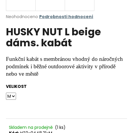
a
j
Průměrné
Neohodnoceno
Podrobnosti hodnocení
í
hodnocení
HUSKY NUT L beige
produktu
t
je
?
dáms. kabát
0,0
z
5
hvězdiček.
Funkční kabát s membránou vhodný do náročných
podmínek i běžné outdoorové aktivity v přírodě
HLEDAT
nebo ve městě
VELIKOST
D
o
p
o
r
u
Skladem na prodejně
(1 ks)
Kód:
HT0-0448.21-M