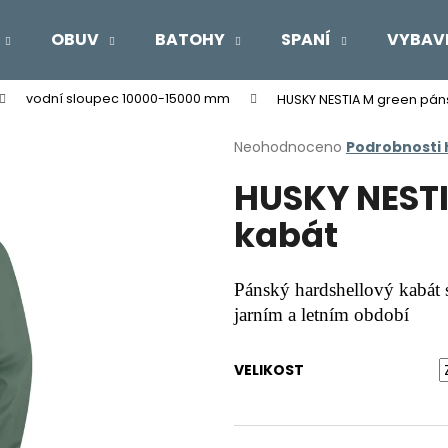
OBUV
BATOHY
SPANÍ
VYBAV
vodní sloupec 10000-15000 mm
HUSKY NESTIA M green pán
Co potřebujete najít?
Průměrné
Neohodnoceno
Podrobnosti
hodnocení
HUSKY NEST
produktu
HLEDAT
je
kabát
0,0
z
5
Doporučujeme
hvězdiček.
Pánský hardshellový kabát 
jarním a letním období
VELIKOST