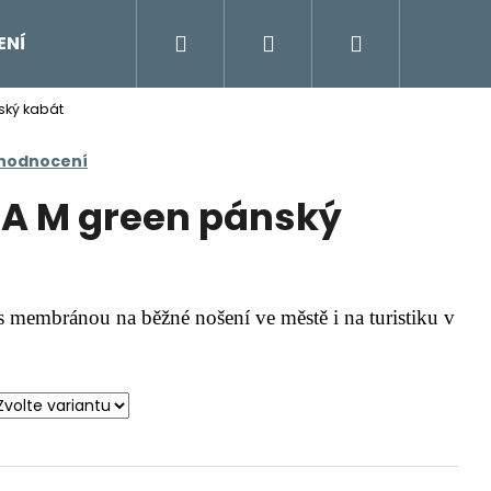
Hledat
Přihlášení
Nákupní
ENÍ
DOPLŇKY
Moje objednávka
Znač
ský kabát
košík
 hodnocení
IA M green pánský
s membránou na běžné nošení ve městě i na turistiku v