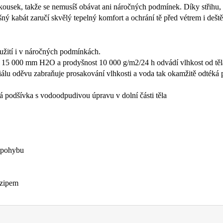
 kousek, takže se nemusíš obávat ani náročných podmínek. Díky střihu, 
šný kabát zaručí skvělý tepelný komfort a ochrání tě před vétrem i dešt
užití i v náročných podmínkách.
15 000 mm H2O a prodyšnost 10 000 g/m2/24 h odvádí vlhkost od těla a
iálu oděvu zabraňuje prosakování vlhkosti a voda tak okamžitě odtéká 
á podšívka s vodoodpudivou úpravu v dolní části těla
t pohybu
 zipem