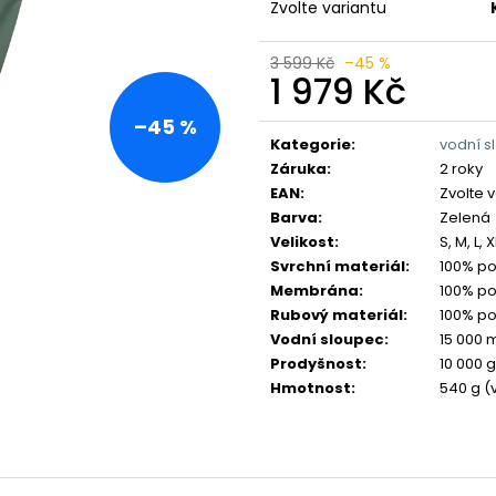
Zvolte variantu
3 599 Kč
–45 %
1 979 Kč
Měrná
–45 %
cena:
Kategorie
:
vodní s
Záruka
:
2 roky
EAN
:
Zvolte 
Barva
:
Zelená
Velikost
:
S, M, L, 
Svrchní materiál
:
100% po
Membrána
:
100% po
Rubový materiál
:
100% po
Vodní sloupec
:
15 000
Prodyšnost
:
10 000 
Hmotnost
:
540 g (v