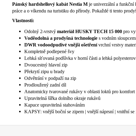
Pánský hardshellový kabát Nestia M
je univerzální a funkční
práce a o víkendu na turistiku do přírody. Pokaždé ti tento prody
Vlastnosti:
Odolný 2-vrstvý
materiál HUSKY TECH 15 000
pro vy
Voděodolná a prodyšná technologie
s vodním sloupcem 
DWR vodoodpudivé vnější ošetření
vrchní vrstvy mater
Kompletně podlepené švy
Lehká síťovaná podšívka v horní části a lehká polyesterov
Dvoucestný hlavní zip
Překrytí zipu u brady
Odvětrání v podpaží na zip
Prodloužený zadní díl
Anatomicky tvarované rukávy v oblasti loktů pro komfor
Upravitelná šířka dolního okraje rukávů
Kapuce upravitelná stahováním
KAPSY: vnější boční se zipem | vnější náprsní | vnitřní se
Z