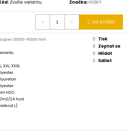
Kód:
Zvolte variantu
Značka:
HUSKY
DO KOŠÍKU
Tisk
loupec 10000-15000 mm
Zeptat se
variantu
Hlídat
Sdílet
XL, XXL, XXXL
lyester
lyuretan
lyester
 mm H2O
g/m2/24 hod
elikost L)