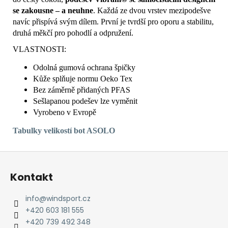
se zakousne – a neuhne
. Každá ze dvou vrstev mezipodešve
navíc přispívá svým dílem. První je tvrdší pro oporu a stabilitu,
druhá měkčí pro pohodlí a odpružení.
VLASTNOSTI:
Odolná gumová ochrana špičky
Kůže splňuje normu Oeko Tex
Bez záměrně přidaných PFAS
Sešlapanou podešev lze vyměnit
Vyrobeno v Evropě
Tabulky
velikostí bot ASOLO
Z
á
Kontakt
p
a
info
@
windsport.cz
t
+420 603 181 555
í
+420 739 492 348