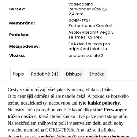
voděodolná
Svršek
:
Perwanger kůže 2,2-
2,4 mm
GORE-TEX®
Membrána
:
Performance Comfort
Asolo/Vibram® Vega 5
Podešev
:
se směsí XS Trek
EVA dvojí hustoty pro
Mezipodešev
:
odpružení i stabilitu
Vložka
:
anatomická Lite 2
Popis
Podobné (4)
Diskuze
Značka
Cesty vzhůru bývají všelijaké. Kameny, vlhkost, bláto.
O to cennější odměna tě ale nahoře čeká. A pokud se horského
terénu nezalekneš ty, necouvnou ani
tyto italské pohorky
.
Na ostrý terén jsou připravené. Hlavně díky
silné Perwanger
kůži
a obsázce, která chrání špičku i tvé palce před skopnutím.
Na rozbředlém sněhovém poli i v setrvalém dešti udrží nohy
v suchu membrána GORE-TEX®. A ať už se ti připlete
do cesty cokoli,
podešev Vibram® se samočistícím designem