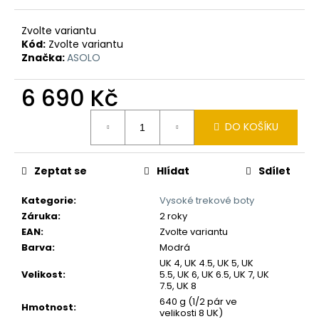
č
u
Zvolte variantu
j
Kód:
Zvolte variantu
e
Značka:
ASOLO
m
e
6 690 Kč
Měrná
DO KOŠÍKU
cena:
Zeptat se
Hlídat
Sdílet
Kategorie
:
Vysoké trekové boty
Záruka
:
2 roky
EAN
:
Zvolte variantu
Barva
:
Modrá
UK 4, UK 4.5, UK 5, UK
Velikost
:
5.5, UK 6, UK 6.5, UK 7, UK
7.5, UK 8
640 g (1/2 pár ve
Hmotnost
:
velikosti 8 UK)