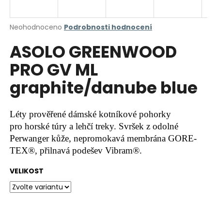
a
j
Průměrné
Neohodnoceno
Podrobnosti hodnocení
í
hodnocení
ASOLO GREENWOOD
produktu
t
je
?
PRO GV ML
0,0
z
graphite/danube blue
5
hvězdiček.
HLEDAT
Léty prověřené dámské kotníkové pohorky
pro horské túry a lehčí treky. Svršek z odolné
Perwanger kůže, nepromokavá membrána GORE-
TEX®, přilnavá podešev Vibram®.
D
o
VELIKOST
p
o
r
u