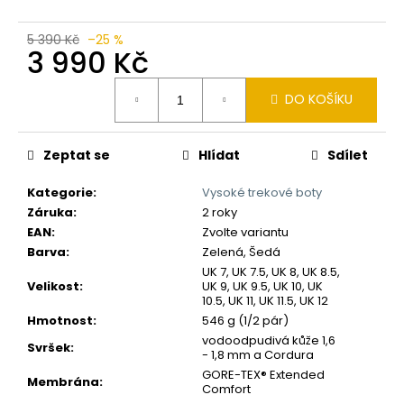
č
u
j
5 390 Kč
–25 %
3 990 Kč
e
m
Měrná
e
DO KOŠÍKU
cena:
Zeptat se
Hlídat
Sdílet
Kategorie
:
Vysoké trekové boty
Záruka
:
2 roky
EAN
:
Zvolte variantu
Barva
:
Zelená, Šedá
UK 7, UK 7.5, UK 8, UK 8.5,
Velikost
:
UK 9, UK 9.5, UK 10, UK
10.5, UK 11, UK 11.5, UK 12
Hmotnost
:
546 g (1/2 pár)
vodoodpudivá kůže 1,6
Svršek
:
- 1,8 mm a Cordura
GORE-TEX® Extended
Membrána
:
Comfort