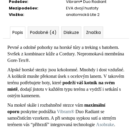
Podešev
:
Vibram® Duo Radiant
Mezipodešev
:
EVA dvojí hustoty
Vložka
:
anatomická Lite 2
Popis
Podobné (4)
Diskuze
Značka
Pevné a odolné pohorky na horské túry a treking s batohem.
Svršek z kombinace kůže a Cordury. Nepromokavá membrána
Gore-Tex®.
Alpské horské stezky jsou krkolomné. Mnohdy i dost vzdušné.
A kolikrát musíte překonat úsek s ocelovým lanem. V takovém
terénu potřebujete boty, které
podrží váš kotník na svém
místě
, dodají jistotu v každém typu terénu a vydrží i setkání s
ostrým kamenem.
Na mokré skále i rozbahněné stezce vám
maximální
oporu
poskytne podrážka
Vibram®
Duo Radiant se
samočistícím vzorkem. A při sestupu sypkou sutí a strmým
terénem vás “přibrzdí” integrovaná technologie
Asobrake
.