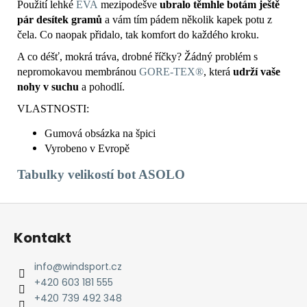
Použití lehké
EVA
mezipodešve
ubralo těmhle botám ještě
pár desítek gramů
a vám tím pádem několik kapek potu z
čela. Co naopak přidalo, tak komfort do každého kroku.
A co déšť, mokrá tráva, drobné říčky? Žádný problém s
nepromokavou membránou
GORE-TEX®
, která
udrží vaše
nohy v suchu
a pohodlí.
VLASTNOSTI:
Gumová obsázka na špici
Vyrobeno v Evropě
Tabulky
velikostí bot ASOLO
Z
á
Kontakt
p
a
info
@
windsport.cz
t
+420 603 181 555
í
+420 739 492 348