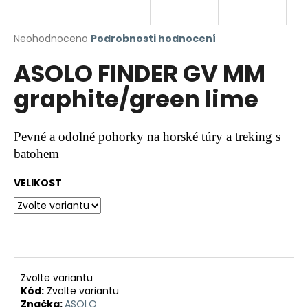
a
j
Průměrné
Neohodnoceno
Podrobnosti hodnocení
í
hodnocení
ASOLO FINDER GV MM
produktu
t
je
?
graphite/green lime
0,0
z
5
hvězdiček.
Pevné a odolné pohorky na horské túry a treking s
batohem
HLEDAT
VELIKOST
D
o
p
o
r
Zvolte variantu
Kód:
Zvolte variantu
u
Značka:
ASOLO