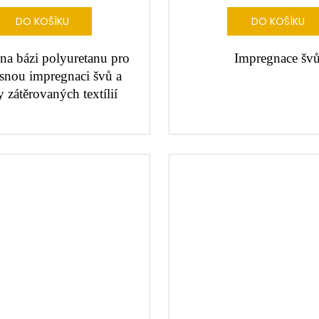
DO KOŠÍKU
DO KOŠÍKU
na bázi polyuretanu pro
Impregnace šv
snou impregnaci švů a
 zátěrovaných textílií