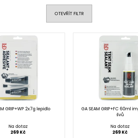
OTEVŘÍT FILTR
M GRIP+WP 2x7g lepidlo
GA SEAM GRIP+FC 60ml i
švů
Na dotaz
Na dotaz
269 Kč
269 Kč