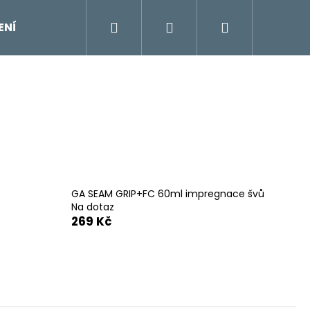
Hledat
Přihlášení
Nákupní
ENÍ
DOPLŇKY
Moje objednávka
Znač
košík
GA SEAM GRIP+FC 60ml impregnace švů
Na dotaz
269 Kč