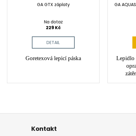
GA GTX záplaty
GA AQUASU
Na dotaz
229 Kč
DETAIL
Goretexová lepicí páska
Lepidlo 
opr
zátě
Z
á
Kontakt
p