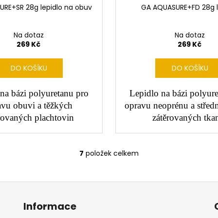
RE+SR 28g lepidlo na obuv
GA AQUASURE+FD 28g l
Na dotaz
Na dotaz
269 Kč
269 Kč
DO KOŠÍKU
DO KOŠÍKU
na bázi polyuretanu pro
Lepidlo na bázi polyur
avu obuvi a těžkých
opravu neoprénu a střed
rovaných plachtovin
zátěrovaných tka
7
položek celkem
O
v
l
á
d
Informace
a