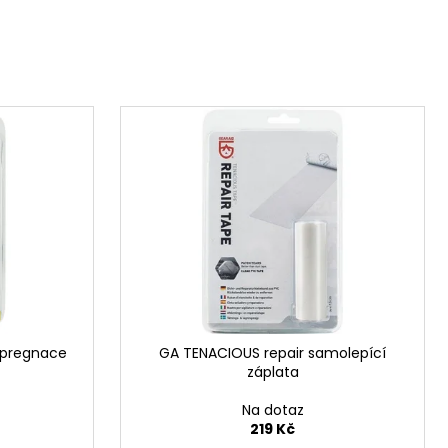
mpregnace
GA TENACIOUS repair samolepící
záplata
Na dotaz
219 Kč