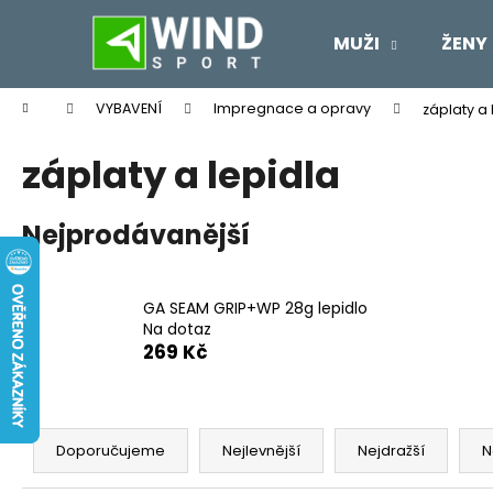
K
Přejít
na
o
MUŽI
ŽENY
obsah
Zpět
Zpět
š
do
do
í
Domů
VYBAVENÍ
Impregnace a opravy
záplaty a 
k
obchodu
obchodu
záplaty a lepidla
Nejprodávanější
GA SEAM GRIP+WP 28g lepidlo
Na dotaz
269 Kč
Ř
a
Doporučujeme
Nejlevnější
Nejdražší
N
z