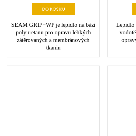
DO KOŠÍKU
SEAM GRIP+WP je lepidlo na bázi
Lepidlo 
polyuretanu pro opravu lehkých
vodotě
zátěrovaných a membránových
opravy
tkanin