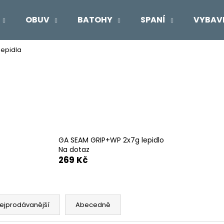
OBUV
BATOHY
SPANÍ
VYBAV
lepidla
Co potřebujete najít?
HLEDAT
Doporučujeme
GA SEAM GRIP+WP 2x7g lepidlo
Na dotaz
269 Kč
ejprodávanější
Abecedně