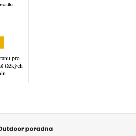
epidlo
etanu pro
ně těžkých
nin
Outdoor poradna