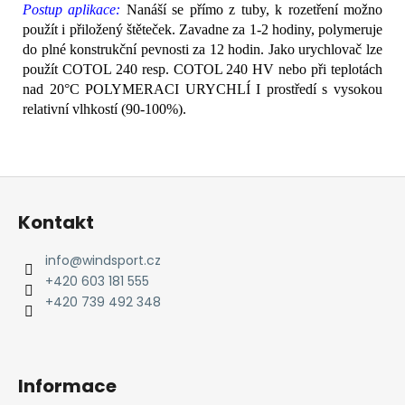
Postup aplikace:
Nanáší se přímo z tuby, k rozetření možno
použít i přiložený štěteček. Zavadne za 1-2 hodiny, polymeruje
do plné konstrukční pevnosti za 12 hodin. Jako urychlovač lze
použít COTOL 240 resp. COTOL 240 HV nebo při teplotách
nad 20°C POLYMERACI URYCHLÍ I prostředí s vysokou
relativní vlhkostí (90-100%).
Z
á
Kontakt
p
a
info
@
windsport.cz
t
+420 603 181 555
í
+420 739 492 348
Informace