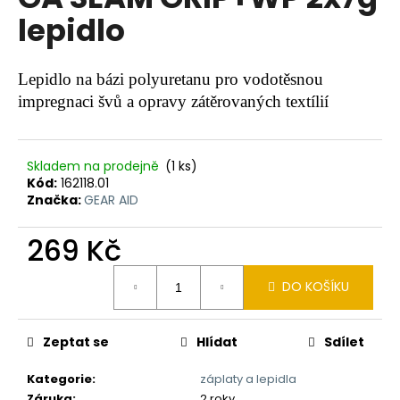
je
a
lepidlo
0,0
z
j
5
í
hvězdiček.
Lepidlo na bázi polyuretanu pro vodotěsnou
t
impregnaci švů a opravy zátěrovaných textílií
?
Skladem na prodejně
(1 ks)
Kód:
162118.01
Značka:
GEAR AID
HLEDAT
269 Kč
Měrná
D
DO KOŠÍKU
cena:
o
p
o
Zeptat se
Hlídat
Sdílet
r
Kategorie
:
záplaty a lepidla
u
Záruka
:
2 roky