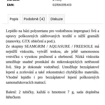
č
EAN
:
021563115413
u
j
e
Popis
Podobné (4)
Diskuze
m
e
Lepidlo na bázi polyuretanu pro vodotěsnou impregnaci švů a
opravy poškozených zátěrovaných textílií o nižší gramáži
(stanovky, GTX oblečení a pod.).
Ze skupiny SEAMGRIM / AQUASURE / FREESOLE má
nejnižší viskozitu, vytváří tenkou, ale ještě samonosnou
vrstvičku s vysokou pružností a ohebností. Nízká viskozita
umožňuje snadné pronikání do mikroskopických netěsností
švů. Slep je dokonale vodotěsný. Umožňuje bezzáplatové
lepení a zcelování a také rekonstrukci chybějícího materiálu.
Vhodné lepidlo i pro bezzáplatové lepení poškozených
samonafukovacích matrací.
Balení: 2 tubičky, každá o hmotnost 7 g, sada doplněna
štětečkem