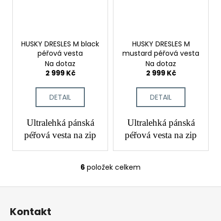
HUSKY DRESLES M black
HUSKY DRESLES M
péřová vesta
mustard péřová vesta
Na dotaz
Na dotaz
2 999 Kč
2 999 Kč
DETAIL
DETAIL
Ultralehká pánská
Ultralehká pánská
péřová vesta na zip
péřová vesta na zip
6
položek celkem
O
v
Z
l
á
á
Kontakt
d
p