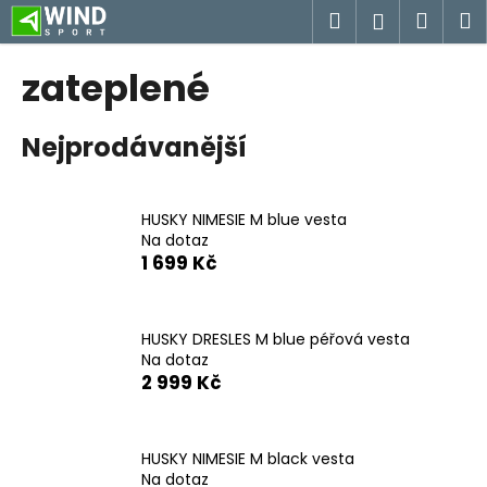
K
Přejít
Hledat
Náku
M
Přihlášen
na
o
obsah
Zpět
Zpět
košík
š
zateplené
í
C
k
Nejprodávanější
o
p
o
HUSKY NIMESIE M blue vesta
t
Na dotaz
ř
1 699 Kč
e
b
u
HUSKY DRESLES M blue péřová vesta
Na dotaz
j
2 999 Kč
e
t
e
HUSKY NIMESIE M black vesta
n
Na dotaz