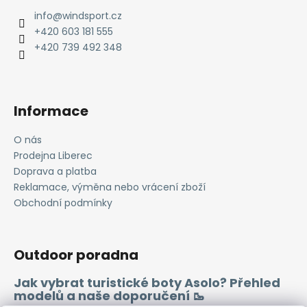
a
a
info
@
windsport.cz
c
t
+420 603 181 555
í
í
+420 739 492 348
p
r
v
k
Informace
y
v
O nás
ý
Prodejna Liberec
p
i
Doprava a platba
s
Reklamace, výměna nebo vrácení zboží
u
Obchodní podmínky
Outdoor poradna
Jak vybrat turistické boty Asolo? Přehled
modelů a naše doporučení 🥾