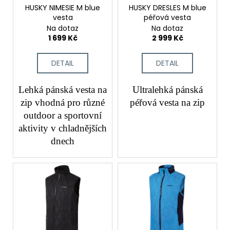
č
o
HUSKY NIMESIE M blue
HUSKY DRESLES M blue
u
vesta
péřová vesta
d
j
Na dotaz
Na dotaz
e
u
1 699 Kč
2 999 Kč
m
k
e
t
DETAIL
DETAIL
ů
Lehká pánská vesta na
Ultralehká pánská
zip vhodná pro různé
péřová vesta na zip
outdoor a sportovní
aktivity v chladnějších
dnech