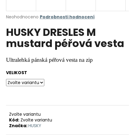
a
j
Průměrné
Neohodnoceno
Podrobnosti hodnocení
í
hodnocení
HUSKY DRESLES M
produktu
t
je
?
mustard péřová vesta
0,0
z
5
hvězdiček.
Ultralehká pánská péřová vesta na zip
HLEDAT
VELIKOST
D
o
p
Zvolte variantu
o
Kód:
Zvolte variantu
r
Značka:
HUSKY
u