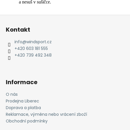
a nesuš v sušičce.
Z
á
Kontakt
p
a
info
@
windsport.cz
t
+420 603 181 555
í
+420 739 492 348
Informace
O nás
Prodejna Liberec
Doprava a platba
Reklamace, výměna nebo vrácení zboží
Obchodní podmínky