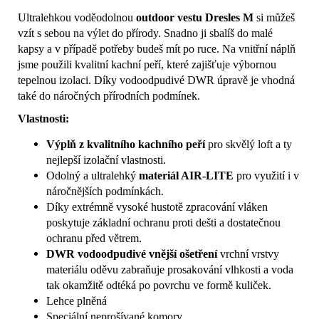
Ultralehkou voděodolnou
outdoor vestu
Dresles M
si můžeš
vzít s sebou na výlet do přírody. Snadno ji sbalíš do malé
kapsy a v případě potřeby budeš mít po ruce. Na vnitřní náplň
jsme použili kvalitní kachní peří, které zajišťuje výbornou
tepelnou izolaci. Díky vodoodpudivé DWR úpravě je vhodná
také do náročných přírodních podmínek.
Vlastnosti:
Výplň z kvalitního kachního peří
pro skvělý loft a ty
nejlepší izolační vlastnosti.
Odolný a ultralehký
materiál AIR-LITE
pro využití i v
náročnějších podmínkách.
Díky extrémně vysoké hustotě zpracování vláken
poskytuje základní ochranu proti dešti a dostatečnou
ochranu před větrem.
DWR vodoodpudivé vnější ošetření
vrchní vrstvy
materiálu oděvu zabraňuje prosakování vlhkosti a voda
tak okamžitě odtéká po povrchu ve formě kuliček.
Lehce plněná
Speciální neprošívané komory