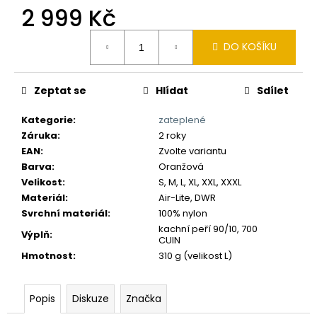
č
2 999 Kč
u
j
Měrná
e
DO KOŠÍKU
cena:
m
e
Zeptat se
Hlídat
Sdílet
Kategorie
:
zateplené
Záruka
:
2 roky
EAN
:
Zvolte variantu
Barva
:
Oranžová
Velikost
:
S, M, L, XL, XXL, XXXL
Materiál
:
Air-Lite, DWR
Svrchní materiál
:
100% nylon
kachní peří 90/10, 700
Výplň
:
CUIN
Hmotnost
:
310 g (velikost L)
Popis
Diskuze
Značka