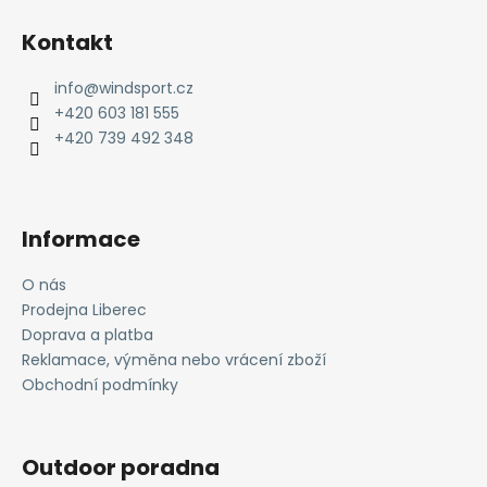
Z
á
Kontakt
p
a
info
@
windsport.cz
t
+420 603 181 555
í
+420 739 492 348
Informace
O nás
Prodejna Liberec
Doprava a platba
Reklamace, výměna nebo vrácení zboží
Obchodní podmínky
Outdoor poradna