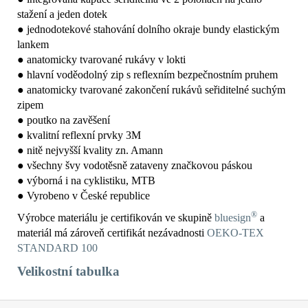
stažení a jeden dotek
● jednodotekové stahování dolního okraje bundy elastickým
lankem
● anatomicky tvarované rukávy v lokti
● hlavní voděodolný zip s reflexním bezpečnostním pruhem
● anatomicky tvarované zakončení rukávů seřiditelné suchým
zipem
● poutko na zavěšení
● kvalitní reflexní prvky 3M
● nitě nejvyšší kvality zn. Amann
● všechny švy vodotěsně zataveny značkovou páskou
● výborná i na cyklistiku, MTB
● Vyrobeno v České republice
®
Výrobce materiálu je certifikován ve skupině
bluesign
a
materiál má zároveň certifikát nezávadnosti
OEKO-TEX
STANDARD 100
Velikostní tabulka