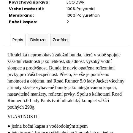
Povrchová úprava
:
ECO DWR
Vrchní materiál
:
100% Polyamid
Membrána
:
100% Polyurethan
Počet kapes
:
2
Popis
Diskuze
Značka
Ultralehká nepromokavá záložní bunda, která v sobě spojuje
zásadní vlastnosti jako lehkost, skladnost, vysoký vodní
sloupec a prodyšnost. Bunda je navíc opatřena reflexními
prvky pro Vaši bezpečnost. Přesto, že vše je podřízeno
hmotnosti a objemu, má Road Runner 5.0 lady Jacket všechny
atributy skvěle vybavené bundy jako integrovanou kapuci,
nastavitelné manžety, reflexní prvky. Spolu s kalhotami Road
Runner 5.0 Lady Pants tvoří ultralehký komplet vážící
pouhých 290g.
VLASTNOSTI:
● jedna boční kapsa s voděodolným zipem
● integrovaná kapuce seřiditelná ve 2 polohách na jedno