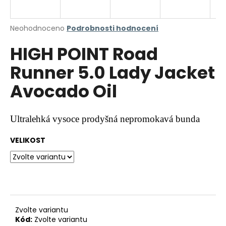
a
j
Průměrné
Neohodnoceno
Podrobnosti hodnocení
í
hodnocení
HIGH POINT Road
produktu
t
je
?
Runner 5.0 Lady Jacket
0,0
z
Avocado Oil
5
hvězdiček.
HLEDAT
Ultralehká vysoce prodyšná nepromokavá
bunda
VELIKOST
D
o
p
o
r
Zvolte variantu
u
Kód:
Zvolte variantu