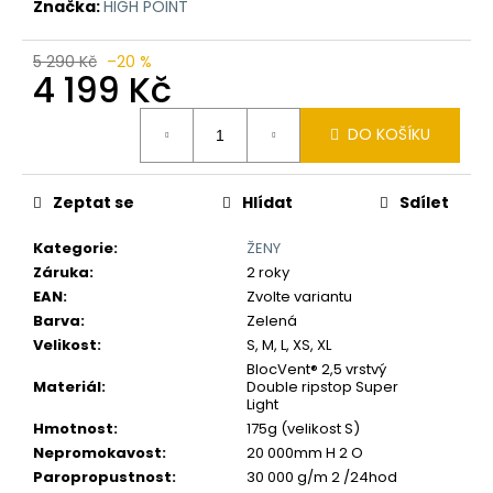
č
Značka:
HIGH POINT
u
j
5 290 Kč
–20 %
e
4 199 Kč
m
Měrná
e
DO KOŠÍKU
cena:
Zeptat se
Hlídat
Sdílet
Kategorie
:
ŽENY
Záruka
:
2 roky
EAN
:
Zvolte variantu
Barva
:
Zelená
Velikost
:
S, M, L, XS, XL
BlocVent® 2,5 vrstvý
Materiál
:
Double ripstop Super
Light
Hmotnost
:
175g (velikost S)
Nepromokavost
:
20 000mm H 2 O
Paropropustnost
:
30 000 g/m 2 /24hod