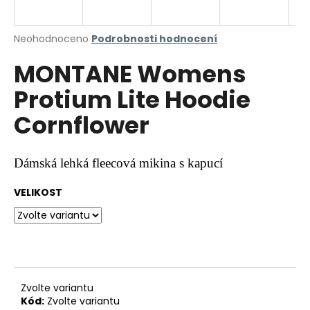
a
j
Průměrné
Neohodnoceno
Podrobnosti hodnocení
í
hodnocení
MONTANE Womens
produktu
t
je
?
Protium Lite Hoodie
0,0
z
Cornflower
5
hvězdiček.
HLEDAT
Dámská lehká fleecová mikina s kapucí
VELIKOST
D
o
p
o
r
Zvolte variantu
u
Kód:
Zvolte variantu