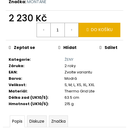
č
Značka:
MONTANE
u
j
2 230 Kč
e
Měrná
m
DO KOŠÍKU
cena:
e
Zeptat se
Hlídat
Sdílet
Kategorie
:
ŽENY
Záruka
:
2 roky
EAN
:
Zvolte variantu
Barva
:
Modrá
Velikost
:
S, M, L, XS, XL, XXL
Materiál
:
Thermo Grid Lite
Délka zad (UK10/S)
:
63.5 cm
Hmotnost (UK10/S)
:
215 g
Popis
Diskuze
Značka