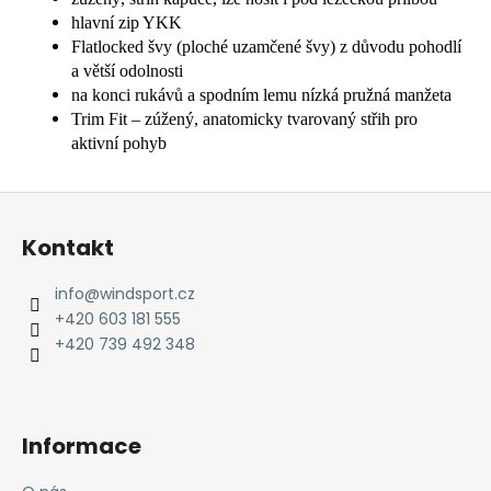
hlavní zip YKK
Flatlocked švy (ploché uzamčené švy) z důvodu pohodlí
a větší odolnosti
na konci rukávů a spodním lemu nízká pružná manžeta
Trim Fit – zúžený, anatomicky tvarovaný střih pro
aktivní pohyb
Z
á
Kontakt
p
a
info
@
windsport.cz
t
+420 603 181 555
í
+420 739 492 348
Informace