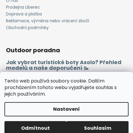
O nás
Prodejna Liberec
Doprava a platba
Reklamace, výměna nebo vrácení zboží
Obchodní podmínky
Outdoor poradna
Jak vybrat turistické boty Asolo? Přehled
modelů a naše doporučení 🥾
Merino vlna 🐏
Tento web používá soubory cookie. Dalším
procházením tohoto webu vyjadřujete souhlas s
jejich používáním.
Instagram
Facebook
Heureka.cz
Zboží.cz
Nastavení
Vytvořil Shoptet
Odmítnout
Souhlasím
Copyright 2026
WINDSPORT
. Všechna práva vyhrazena.
🔷TUTO SOBOTU ZAVŘENO🔷