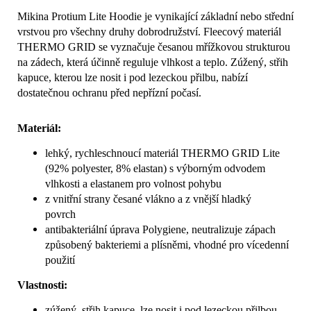
Mikina Protium Lite Hoodie je vynikající základní nebo střední
vrstvou pro všechny druhy dobrodružství. Fleecový materiál
THERMO GRID se vyznačuje česanou mřížkovou strukturou
na zádech, která účinně reguluje vlhkost a teplo. Zúžený, střih
kapuce, kterou lze nosit i pod lezeckou přilbu, nabízí
dostatečnou ochranu před nepřízní počasí.
Materiál:
lehký, rychleschnoucí materiál THERMO GRID Lite
(92% polyester, 8% elastan) s výborným odvodem
vlhkosti a elastanem pro volnost pohybu
z vnitřní strany česané vlákno a z vnější hladký
povrch
antibakteriální úprava Polygiene, neutralizuje zápach
způsobený bakteriemi a plísněmi, vhodné pro vícedenní
použití
Vlastnosti:
zúžený, střih kapuce, lze nosit i pod lezeckou přilbou