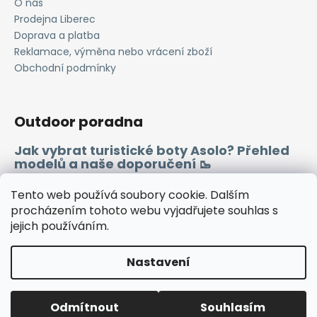
O nás
a
Prodejna Liberec
j
Doprava a platba
í
Reklamace, výměna nebo vrácení zboží
Obchodní podmínky
t
?
Outdoor poradna
Jak vybrat turistické boty Asolo? Přehled
modelů a naše doporučení 🥾
HLEDAT
Merino vlna 🐏
Tento web používá soubory cookie. Dalším
procházením tohoto webu vyjadřujete souhlas s
D
jejich používáním.
Instagram
Facebook
Heureka.cz
Zboží.cz
o
p
Nastavení
o
r
Vytvořil Shoptet
u
Odmítnout
Souhlasím
Copyright 2026
WINDSPORT
. Všechna práva vyhrazena.
🔷TUTO SOBOTU ZAVŘENO🔷