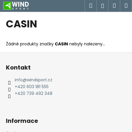
K
Přejít
Hledat
Náku
M
Přihlášen
na
o
obsah
Zpět
Zpět
košík
š
CASIN
í
C
k
o
Žádné produkty značky
CASIN
nebyly nalezeny...
p
o
Z
t
á
Kontakt
ř
p
e
a
info
@
windsport.cz
b
t
+420 603 181 555
u
í
+420 739 492 348
j
e
t
Informace
e
n