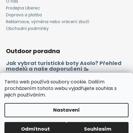
O nás
a
Prodejna Liberec
j
Doprava a platba
í
Reklamace, výměna nebo vrácení zboží
Obchodní podmínky
t
?
Outdoor poradna
Jak vybrat turistické boty Asolo? Přehled
modelů a naše doporučení 🥾
HLEDAT
Merino vlna 🐏
Tento web používá soubory cookie. Dalším
procházením tohoto webu vyjadřujete souhlas s
D
jejich používáním.
Instagram
Facebook
Heureka.cz
Zboží.cz
o
p
Nastavení
o
r
Vytvořil Shoptet
u
Odmítnout
Souhlasím
Copyright 2026
WINDSPORT
. Všechna práva vyhrazena.
🔷TUTO SOBOTU ZAVŘENO🔷