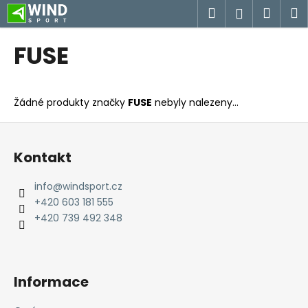
K
Přejít
Hledat
Náku
M
Přihlášen
na
o
obsah
Zpět
Zpět
košík
š
FUSE
í
C
k
o
Žádné produkty značky
FUSE
nebyly nalezeny...
p
o
Z
t
á
Kontakt
ř
p
e
a
info
@
windsport.cz
b
t
+420 603 181 555
u
í
+420 739 492 348
j
e
t
Informace
e
n