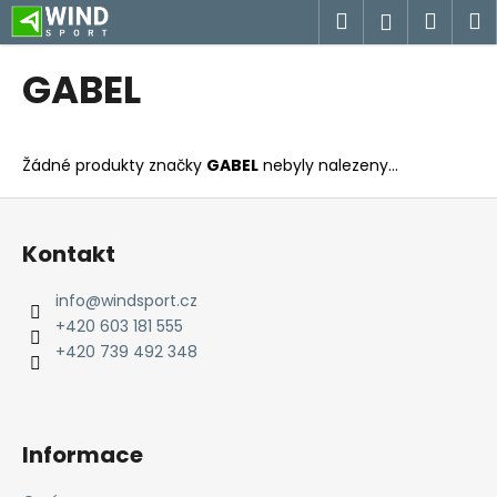
K
Přejít
Hledat
Náku
M
Přihlášen
na
o
obsah
Zpět
Zpět
košík
š
GABEL
í
C
k
o
Žádné produkty značky
GABEL
nebyly nalezeny...
p
o
Z
t
á
Kontakt
ř
p
e
a
info
@
windsport.cz
b
t
+420 603 181 555
u
í
+420 739 492 348
j
e
t
Informace
e
n