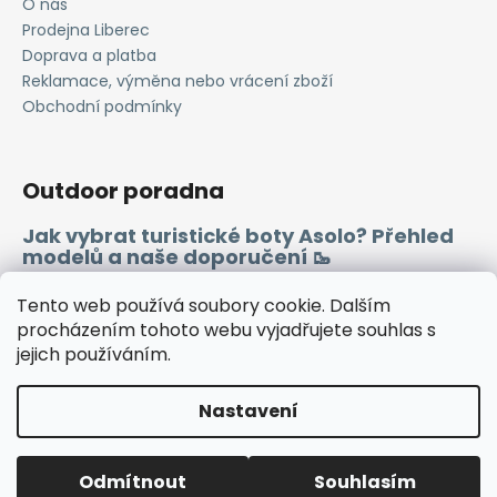
O nás
a
Prodejna Liberec
j
Doprava a platba
í
Reklamace, výměna nebo vrácení zboží
Obchodní podmínky
t
?
Outdoor poradna
Jak vybrat turistické boty Asolo? Přehled
modelů a naše doporučení 🥾
HLEDAT
Merino vlna 🐏
Tento web používá soubory cookie. Dalším
procházením tohoto webu vyjadřujete souhlas s
D
jejich používáním.
Instagram
Facebook
Heureka.cz
Zboží.cz
o
p
Nastavení
o
r
Vytvořil Shoptet
u
Odmítnout
Souhlasím
Copyright 2026
WINDSPORT
. Všechna práva vyhrazena.
🔷TUTO SOBOTU ZAVŘENO🔷