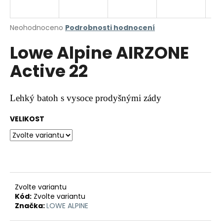
a
j
Průměrné
Neohodnoceno
Podrobnosti hodnocení
í
hodnocení
Lowe Alpine AIRZONE
produktu
t
je
?
Active 22
0,0
z
5
hvězdiček.
Lehký batoh s vysoce prodyšnými zády
HLEDAT
VELIKOST
D
o
p
Zvolte variantu
o
Kód:
Zvolte variantu
r
Značka:
LOWE ALPINE
u