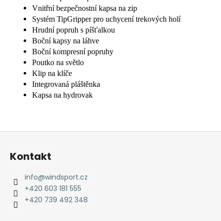
Vnitřní bezpečnostní kapsa na zip
Systém TipGripper pro uchycení trekových holí
Hrudní popruh s píšťalkou
Boční kapsy na láhve
Boční kompresní popruhy
Poutko na světlo
Klip na klíče
Integrovaná pláštěnka
Kapsa na hydrovak
Z
á
Kontakt
p
a
info
@
windsport.cz
t
+420 603 181 555
í
+420 739 492 348