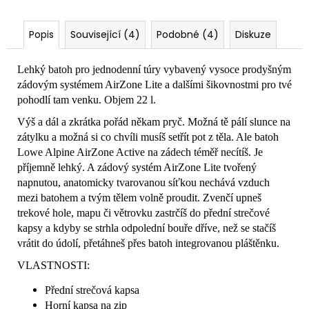
Popis
Související (4)
Podobné (4)
Diskuze
Lehký batoh pro jednodenní túry vybavený vysoce prodyšným
zádovým systémem AirZone Lite a dalšími šikovnostmi pro tvé
pohodlí tam venku. Objem 22 l.
Výš a dál a zkrátka pořád někam pryč. Možná tě pálí slunce na
zátylku a možná si co chvíli musíš setřít pot z těla. Ale batoh
Lowe Alpine AirZone Active na zádech téměř necítíš. Je
příjemně lehký. A zádový systém AirZone Lite tvořený
napnutou, anatomicky tvarovanou síťkou nechává vzduch
mezi batohem a tvým tělem volně proudit. Zvenčí upneš
trekové hole, mapu či větrovku zastrčíš do přední strečové
kapsy a kdyby se strhla odpolední bouře dříve, než se stačíš
vrátit do údolí, přetáhneš přes batoh integrovanou pláštěnku.
VLASTNOSTI:
Přední strečová kapsa
Horní kapsa na zip