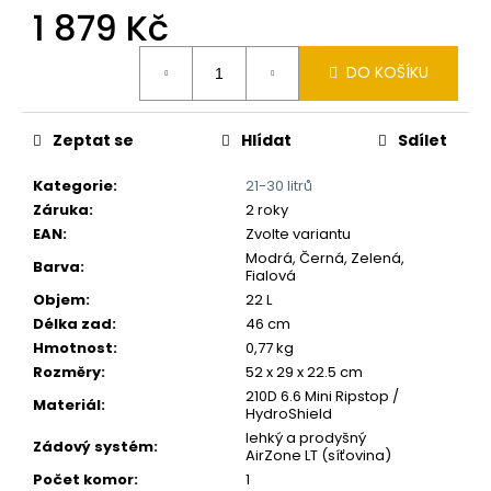
č
1 879 Kč
u
j
Měrná
e
DO KOŠÍKU
cena:
m
e
Zeptat se
Hlídat
Sdílet
Kategorie
:
21-30 litrů
Záruka
:
2 roky
EAN
:
Zvolte variantu
Modrá, Černá, Zelená,
Barva
:
Fialová
Objem
:
22 L
Délka zad
:
46 cm
Hmotnost
:
0,77 kg
Rozměry
:
52 x 29 x 22.5 cm
210D 6.6 Mini Ripstop /
Materiál
:
HydroShield
lehký a prodyšný
Zádový systém
:
AirZone LT (síťovina)
Počet komor
:
1