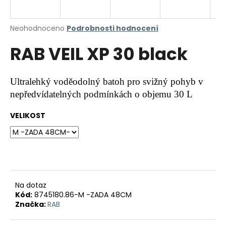
a
j
Průměrné
Neohodnoceno
Podrobnosti hodnocení
í
hodnocení
RAB VEIL XP 30 black
produktu
t
je
?
0,0
z
Ultralehký voděodolný batoh pro svižný pohyb v
5
nepředvídatelných podmínkách o objemu 30 L
hvězdiček.
VELIKOST
HLEDAT
D
o
p
Na dotaz
o
Kód:
8745180.86-M -ZADA 48CM
r
Značka:
RAB
u