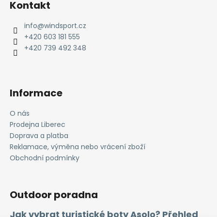
Kontakt
p
a
info
@
windsport.cz
t
+420 603 181 555
í
+420 739 492 348
Informace
O nás
Prodejna Liberec
Doprava a platba
Reklamace, výměna nebo vrácení zboží
Obchodní podmínky
Outdoor poradna
Jak vybrat turistické boty Asolo? Přehled