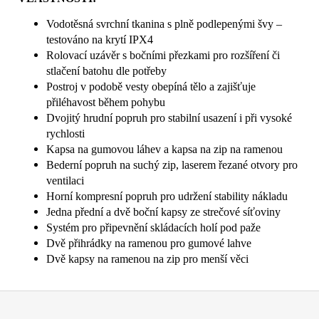
Vodotěsná svrchní tkanina s plně podlepenými švy –
testováno na krytí IPX4
Rolovací uzávěr s bočními přezkami pro rozšíření či
stlačení batohu dle potřeby
Postroj v podobě vesty obepíná tělo a zajišťuje
přiléhavost během pohybu
Dvojitý hrudní popruh pro stabilní usazení i při vysoké
rychlosti
Kapsa na gumovou láhev a kapsa na zip na ramenou
Bederní popruh na suchý zip, laserem řezané otvory pro
ventilaci
Horní kompresní popruh pro udržení stability nákladu
Jedna přední a dvě boční kapsy ze strečové síťoviny
Systém pro připevnění skládacích holí pod paže
Dvě přihrádky na ramenou pro gumové lahve
Dvě kapsy na ramenou na zip pro menší věci
Z
á