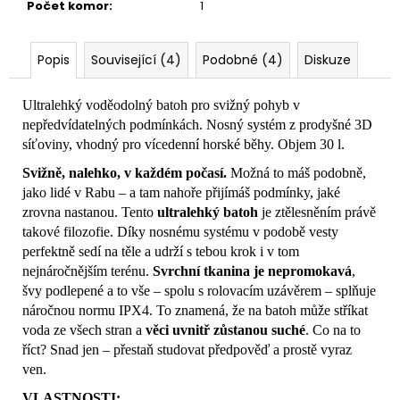
Počet komor
:
1
Popis
Související (4)
Podobné (4)
Diskuze
Ultralehký voděodolný batoh pro svižný pohyb v
nepředvídatelných podmínkách. Nosný systém z prodyšné 3D
síťoviny, vhodný pro vícedenní horské běhy. Objem 30 l.
Svižně, nalehko, v každém počasí.
Možná to máš podobně,
jako lidé v Rabu – a tam nahoře přijímáš podmínky, jaké
zrovna nastanou. Tento
ultralehký batoh
je ztělesněním právě
takové filozofie. Díky nosnému systému v podobě vesty
perfektně sedí na těle a udrží s tebou krok i v tom
nejnáročnějším terénu.
Svrchní tkanina je nepromokavá
,
švy podlepené a to vše – spolu s rolovacím uzávěrem – splňuje
náročnou normu IPX4. To znamená, že na batoh může stříkat
voda ze všech stran a
věci uvnitř zůstanou suché
. Co na to
říct? Snad jen – přestaň studovat předpověď a prostě vyraz
ven.
VLASTNOSTI: