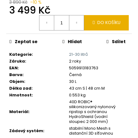
č
3 890 Kč
–10 %
3 499 Kč
u
j
Měrná
e
DO KOŠÍKU
cena:
m
e
Zeptat se
Hlídat
Sdílet
Kategorie
:
21-30 litrů
Záruka
:
2 roky
EAN
:
5059913183763
Barva
:
Černá
Objem
:
30 L
Délka zad
:
43 cm S | 48 cm M
Hmotnost
:
0.553 kg
40D ROBIC®
silikonizovaný nylonový
Materiál
:
ripstop s ochranou
HydroShield (vodní
sloupec 2 000 mm)
stabilní Mono Mesh s
Zádový systém
:
distanční 3D síťovinou