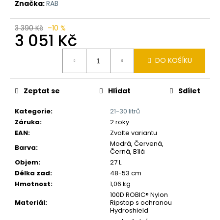
č
Značka:
RAB
u
j
3 390 Kč
–10 %
e
3 051 Kč
m
Měrná
e
DO KOŠÍKU
cena:
Zeptat se
Hlídat
Sdílet
Kategorie
:
21-30 litrů
Záruka
:
2 roky
EAN
:
Zvolte variantu
Modrá, Červená,
Barva
:
Černá, Bílá
Objem
:
27 L
Délka zad
:
48-53 cm
Hmotnost
:
1,06 kg
100D ROBIC® Nylon
Materiál
:
Ripstop s ochranou
Hydroshield