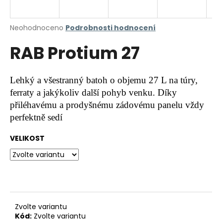
a
j
Průměrné
Neohodnoceno
Podrobnosti hodnocení
í
hodnocení
RAB Protium 27
produktu
t
je
?
0,0
z
Lehký a všestranný batoh o objemu 27 L na túry,
5
ferraty a jakýkoliv další pohyb venku. Díky
hvězdiček.
přiléhavému a prodyšnému zádovému panelu vždy
HLEDAT
perfektně sedí
VELIKOST
D
o
p
o
r
Zvolte variantu
u
Kód:
Zvolte variantu