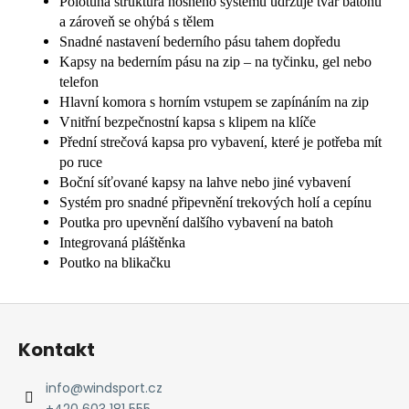
Polotuhá struktura nosného systému udržuje tvar batohu
a zároveň se ohýbá s tělem
Snadné nastavení bederního pásu tahem dopředu
Kapsy na bederním pásu na zip – na tyčinku, gel nebo
telefon
Hlavní komora s horním vstupem se zapínáním na zip
Vnitřní bezpečnostní kapsa s klipem na klíče
Přední strečová kapsa pro vybavení, které je potřeba mít
po ruce
Boční síťované kapsy na lahve nebo jiné vybavení
Systém pro snadné připevnění trekových holí a cepínu
Poutka pro upevnění dalšího vybavení na batoh
Integrovaná pláštěnka
Poutko na blikačku
Z
á
Kontakt
p
a
info
@
windsport.cz
+420 603 181 555