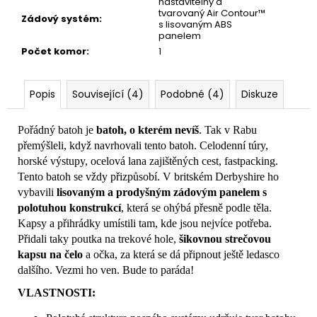
nastavitelný a
tvarovaný Air Contour™
Zádový systém
:
s lisovaným ABS
panelem
Počet komor
:
1
Popis
Související (4)
Podobné (4)
Diskuze
Pořádný batoh je
batoh, o kterém nevíš
. Tak v Rabu
přemýšleli, když navrhovali tento batoh. Celodenní túry,
horské výstupy, ocelová lana zajištěných cest, fastpacking.
Tento batoh se vždy přizpůsobí. V britském Derbyshire ho
vybavili
lisovaným a prodyšným zádovým panelem s
polotuhou konstrukcí
, která se ohýbá přesně podle těla.
Kapsy a přihrádky umístili tam, kde jsou nejvíce potřeba.
Přidali taky poutka na trekové hole,
šikovnou strečovou
kapsu na čelo
a očka, za která se dá připnout ještě ledasco
dalšího. Vezmi ho ven. Bude to paráda!
VLASTNOSTI: