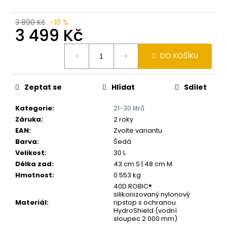
č
u
j
3 890 Kč
–10 %
3 499 Kč
e
m
Měrná
e
DO KOŠÍKU
cena:
Zeptat se
Hlídat
Sdílet
Kategorie
:
21-30 litrů
Záruka
:
2 roky
EAN
:
Zvolte variantu
Barva
:
Šedá
Velikost
:
30 L
Délka zad
:
43 cm S | 48 cm M
Hmotnost
:
0.553 kg
40D ROBIC®
silikonizovaný nylonový
Materiál
:
ripstop s ochranou
HydroShield (vodní
sloupec 2 000 mm)