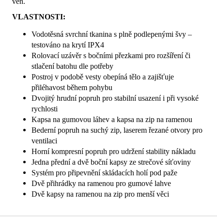
ven.
VLASTNOSTI:
Vodotěsná svrchní tkanina s plně podlepenými švy –
testováno na krytí IPX4
Rolovací uzávěr s bočními přezkami pro rozšíření či
stlačení batohu dle potřeby
Postroj v podobě vesty obepíná tělo a zajišťuje
přiléhavost během pohybu
Dvojitý hrudní popruh pro stabilní usazení i při vysoké
rychlosti
Kapsa na gumovou láhev a kapsa na zip na ramenou
Bederní popruh na suchý zip, laserem řezané otvory pro
ventilaci
Horní kompresní popruh pro udržení stability nákladu
Jedna přední a dvě boční kapsy ze strečové síťoviny
Systém pro připevnění skládacích holí pod paže
Dvě přihrádky na ramenou pro gumové lahve
Dvě kapsy na ramenou na zip pro menší věci