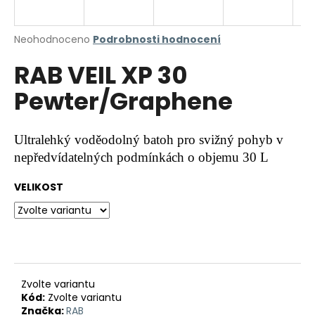
a
j
Průměrné
Neohodnoceno
Podrobnosti hodnocení
í
hodnocení
RAB VEIL XP 30
produktu
t
je
?
Pewter/Graphene
0,0
z
5
hvězdiček.
Ultralehký voděodolný batoh pro svižný pohyb v
nepředvídatelných podmínkách o objemu 30 L
HLEDAT
VELIKOST
D
o
p
o
r
Zvolte variantu
Kód:
Zvolte variantu
u
Značka:
RAB