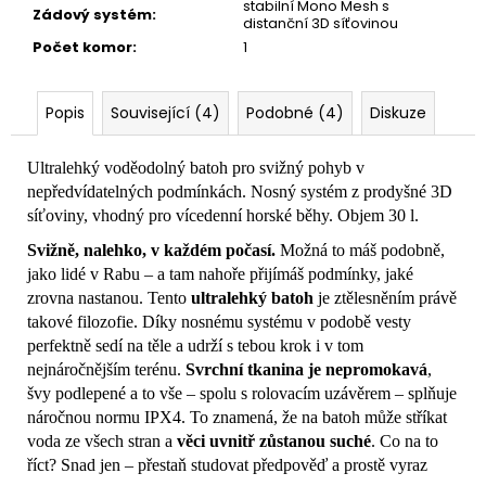
stabilní Mono Mesh s
Zádový systém
:
distanční 3D síťovinou
Počet komor
:
1
Popis
Související (4)
Podobné (4)
Diskuze
Ultralehký voděodolný batoh pro svižný pohyb v
nepředvídatelných podmínkách. Nosný systém z prodyšné 3D
síťoviny, vhodný pro vícedenní horské běhy. Objem 30 l.
Svižně, nalehko, v každém počasí.
Možná to máš podobně,
jako lidé v Rabu – a tam nahoře přijímáš podmínky, jaké
zrovna nastanou. Tento
ultralehký batoh
je ztělesněním právě
takové filozofie. Díky nosnému systému v podobě vesty
perfektně sedí na těle a udrží s tebou krok i v tom
nejnáročnějším terénu.
Svrchní tkanina je nepromokavá
,
švy podlepené a to vše – spolu s rolovacím uzávěrem – splňuje
náročnou normu IPX4. To znamená, že na batoh může stříkat
voda ze všech stran a
věci uvnitř zůstanou suché
. Co na to
říct? Snad jen – přestaň studovat předpověď a prostě vyraz