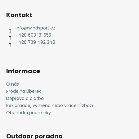
Z
á
Kontakt
p
a
info
@
windsport.cz
t
+420 603 181 555
í
+420 739 492 348
Informace
O nás
Prodejna Liberec
Doprava a platba
Reklamace, výměna nebo vrácení zboží
Obchodní podmínky
Outdoor poradna