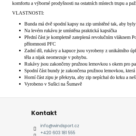
komfortu a výborné prodyšnosti na ostatních místech trupu a paží
VLASTNOSTI:
Bunda má dvě spodní kapsy na zip umístěné tak, aby byly 
Na levém rukávu je umístěna praktická kapsička
Přední část je kompletně zateplená revolučním vláknem P
přítomnosti PFC
Zadní díl, rukávy a kapuce jsou vyrobeny z unikátního úple
těla a nijak neomezuje v pohybu.
Rukávy jsou zakončeny pružnou lemovkou s okem pro pal
Spodní část bundy je zakončena pružnou lemovkou, která 
Horní část zipu je překryta, aby zip nepíchal do krku a 
Vyrobeno v Sušici na Šumavě
Z
á
Kontakt
p
a
info
@
windsport.cz
t
+420 603 181 555