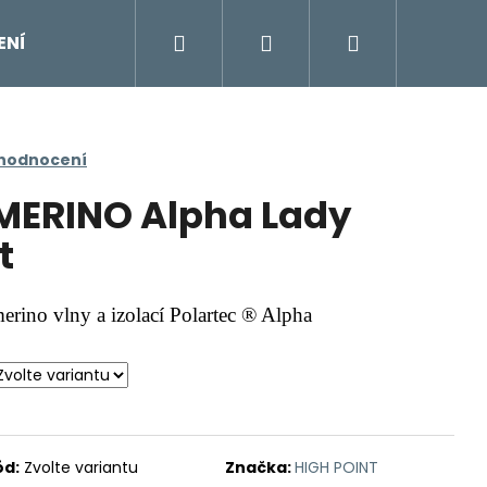
Hledat
Přihlášení
Nákupní
ENÍ
DOPLŇKY
Moje objednávka
Znač
košík
 hodnocení
MERINO Alpha Lady
t
rino vlny a izolací Polartec ® Alpha
ód:
Zvolte variantu
Značka:
HIGH POINT