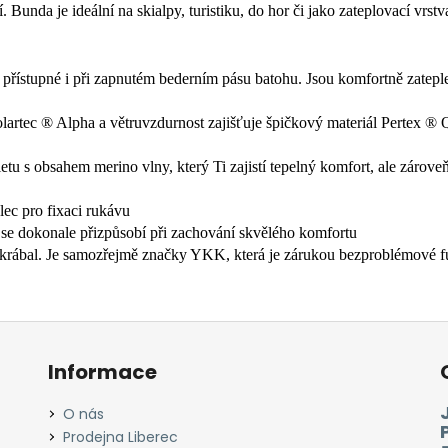
. Bunda je ideální na skialpy, turistiku, do hor či jako zateplovací vrs
přístupné i při zapnutém bederním pásu batohu. Jsou komfortně zateple
olartec ® Alpha a větruvzdurnost zajišťuje špičkový materiál Pertex
tu s obsahem merino vlny, který Ti zajistí tepelný komfort, ale zároveň
ec pro fixaci rukávu
se dokonale přizpůsobí při zachování skvělého komfortu
neškrábal. Je samozřejmě značky YKK, která je zárukou bezproblémové f
Informace
O nás
Prodejna Liberec