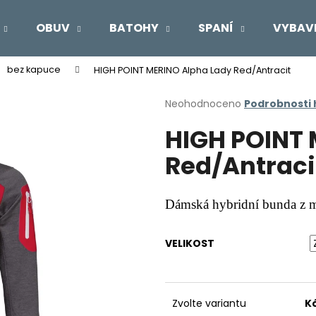
OBUV
BATOHY
SPANÍ
VYBAV
bez kapuce
HIGH POINT MERINO Alpha Lady Red/Antracit
Co potřebujete najít?
Průměrné
Neohodnoceno
Podrobnosti
hodnocení
HIGH POINT 
produktu
HLEDAT
je
Red/Antraci
0,0
z
5
Doporučujeme
hvězdiček.
Dámská hybridní bunda z me
VELIKOST
Zvolte variantu
K