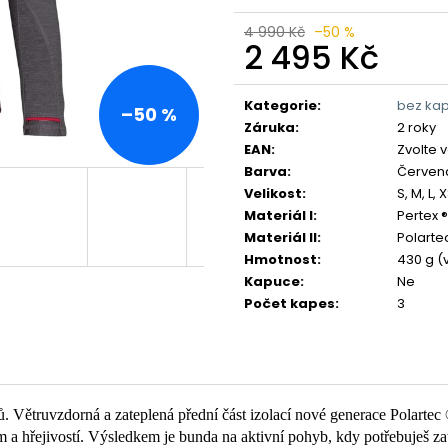
4 990 Kč
–50 %
2 495 Kč
Měrná
cena:
Kategorie
:
bez ka
–50 %
Záruka
:
2 roky
EAN
:
Zvolte 
Barva
:
Červen
Velikost
:
S, M, L, 
Materiál I
:
Pertex 
Materiál II
:
Polartec
Hmotnost
:
430 g (v
Kapuce
:
Ne
Počet kapes
:
3
. Větruvzdorná a zateplená přední část izolací nové generace Polartec
m a hřejivostí. Výsledkem je bunda na aktivní pohyb, kdy potřebuješ za