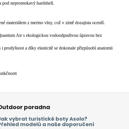
tva pod nepromokavý hardshell.
né materiálem z merino vlny, což v zimě dozajista oceníš.
 ® Quantum Air s ekologickou vodoodpudivou úpravou bez
 i prodyšnost a díky elasticitě se dokonale přizpůsobí anatomii
unkčnosti
Outdoor poradna
Jak vybrat turistické boty Asolo?
Přehled modelů a naše doporučení