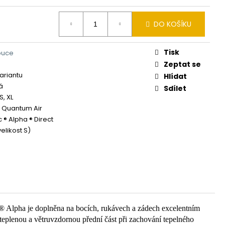
DO KOŠÍKU
Tisk
puce
Zeptat se
variantu
Hlídat
á
Sdílet
XS, XL
® Quantum Air
 ® Alpha ® Direct
elikost S)
 ® Alpha je doplněna na bocích, rukávech a zádech excelentním
teplenou a větruvzdornou přední část při zachování tepelného