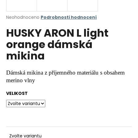
a
j
Průměrné
Neohodnoceno
Podrobnosti hodnocení
í
hodnocení
HUSKY ARON L light
produktu
t
je
?
orange dámská
0,0
z
mikina
5
hvězdiček.
HLEDAT
Dámská mikina z příjemného materiálu s obsahem
merino vlny
VELIKOST
D
o
p
o
r
u
Zvolte variantu