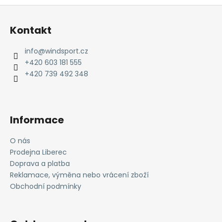
Z
á
Kontakt
p
a
info
@
windsport.cz
t
+420 603 181 555
í
+420 739 492 348
Informace
O nás
Prodejna Liberec
Doprava a platba
Reklamace, výměna nebo vrácení zboží
Obchodní podmínky