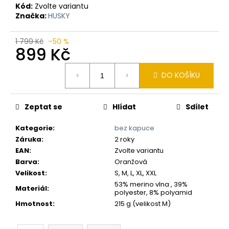
č
Kód:
Zvolte variantu
u
Značka:
HUSKY
j
e
1 799 Kč
–50 %
m
899 Kč
e
Měrná
DO KOŠÍKU
cena:
Zeptat se
Hlídat
Sdílet
Kategorie
:
bez kapuce
Záruka
:
2 roky
EAN
:
Zvolte variantu
Barva
:
Oranžová
Velikost
:
S, M, L, XL, XXL
53% merino vlna , 39%
Materiál
:
polyester, 8% polyamid
Hmotnost
:
215 g (velikost M)